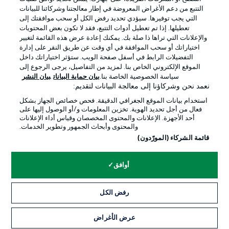
التتبع من دعم الأغراض المعروضة في إطار معالجتنا وشركائنا للبيانات
التي يجب توفيرها. سيؤدي تحديد رفض الكل أو سحب موافقتك إلى
تعطيلها. إذا تم تعطيل أدوات التتبع، فقد لا تكون بعض المحتويات
والإعلانات التي تراها ذا صلة بك. يمكنك إعادة عرض هذه القائمة لتغيير
Official Partners
اختياراتك أو سحب الموافقة في أي وقت عن طريق النقر على إدارة
التفضيلات الرابط في أسفل صفحة الويب. ستؤثر اختياراتك داخل
الموقع الإلكتروني الخاص بنا. لمزيد من التفاصيل، يرجى الرجوع إلى
سياسة الخصوصية الخاصة بنا.
بيان حماية البيانات
بيان النشر
نعمد نحن وشركاؤنا إلى معالجة البيانات لتقديم:
استخدام بيانات الموقع الجغرافي الدقيقة. فحص خصائص الجهاز بشكل
فعال من أجل تحديد الهوية. تخزين المعلومات و/أو الوصول إليها على
أحد الأجهزة. الإعلانات والمحتوى المخصصان وقياس أداء الإعلانات
والمحتوى وأبحاث الجمهور وتطوير الخدمات.
قائمة الشركاء (المورّدون)
الإعلانات
الإخطارات القانونية
أوافق
إدارة التفضيلات
بيان الخصوصية
رفض الكل
شروط الاستخدام
الوظائف
جهة النشر
تواصل معنا
عرض الأغراض
التذاكر
اللاعبون