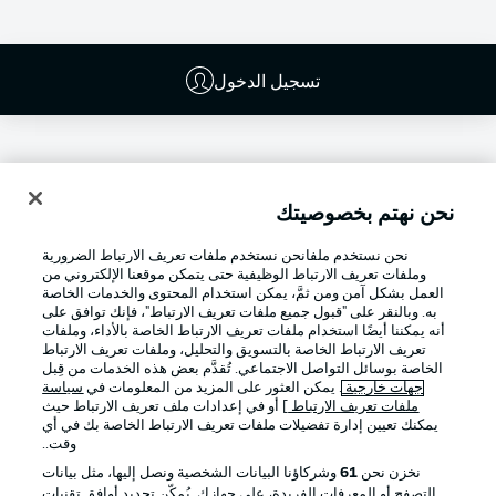
تسجيل الدخول
نحن نهتم بخصوصيتك
نحن نستخدم ملفانحن نستخدم ملفات تعريف الارتباط الضرورية
وملفات تعريف الارتباط الوظيفية حتى يتمكن موقعنا الإلكتروني من
العمل بشكل آمن ومن ثمَّ، يمكن استخدام المحتوى والخدمات الخاصة
به. وبالنقر على "قبول جميع ملفات تعريف الارتباط"، فإنك توافق على
أنه يمكننا أيضًا استخدام ملفات تعريف الارتباط الخاصة بالأداء، وملفات
تعريف الارتباط الخاصة بالتسويق والتحليل، وملفات تعريف الارتباط
Football as it's meant to be
الخاصة بوسائل التواصل الاجتماعي. تُقدَّم بعض هذه الخدمات من قِبل
جهات خارجية
. يمكن العثور على المزيد من المعلومات في
سياسة
ملفات تعريف الارتباط
] أو في إعدادات ملف تعريف الارتباط حيث
يمكنك تعيين إدارة تفضيلات ملفات تعريف الارتباط الخاصة بك في أي
وقت..
تطبيق الدوري الألماني
نخزن نحن
61
وشركاؤنا البيانات الشخصية ونصل إليها، مثل بيانات
التصفح أو المعرفات الفريدة، على جهازك. يُمكّن تحديد أوافق تقنيات