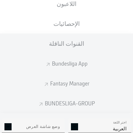
اللاعبون
Rudolf-Harbig-Stadion
الإحصائيات
القنوات الناقلة
إعلان
Bundesliga App
لم يتوفر محتوى بعد لاختيارك.
Fantasy Manager
BUNDESLIGA-GROUP
اختر اللغة
وضع شاشة العرض
العربية