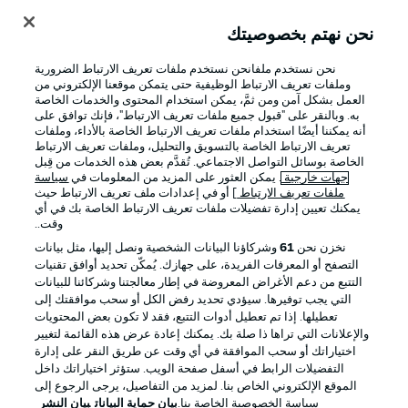
نحن نهتم بخصوصيتك
تسجيل الدخول
نحن نستخدم ملفانحن نستخدم ملفات تعريف الارتباط الضرورية
وملفات تعريف الارتباط الوظيفية حتى يتمكن موقعنا الإلكتروني من
العمل بشكل آمن ومن ثمَّ، يمكن استخدام المحتوى والخدمات الخاصة
به. وبالنقر على "قبول جميع ملفات تعريف الارتباط"، فإنك توافق على
أنه يمكننا أيضًا استخدام ملفات تعريف الارتباط الخاصة بالأداء، وملفات
تعريف الارتباط الخاصة بالتسويق والتحليل، وملفات تعريف الارتباط
الخاصة بوسائل التواصل الاجتماعي. تُقدَّم بعض هذه الخدمات من قِبل
جهات خارجية
. يمكن العثور على المزيد من المعلومات في
سياسة
ملفات تعريف الارتباط
] أو في إعدادات ملف تعريف الارتباط حيث
يمكنك تعيين إدارة تفضيلات ملفات تعريف الارتباط الخاصة بك في أي
Football as it's meant to be
وقت..
نخزن نحن
61
وشركاؤنا البيانات الشخصية ونصل إليها، مثل بيانات
التصفح أو المعرفات الفريدة، على جهازك. يُمكّن تحديد أوافق تقنيات
التتبع من دعم الأغراض المعروضة في إطار معالجتنا وشركائنا للبيانات
تطبيق الدوري الألماني
التي يجب توفيرها. سيؤدي تحديد رفض الكل أو سحب موافقتك إلى
تعطيلها. إذا تم تعطيل أدوات التتبع، فقد لا تكون بعض المحتويات
والإعلانات التي تراها ذا صلة بك. يمكنك إعادة عرض هذه القائمة لتغيير
اختياراتك أو سحب الموافقة في أي وقت عن طريق النقر على إدارة
التفضيلات الرابط في أسفل صفحة الويب. ستؤثر اختياراتك داخل
الموقع الإلكتروني الخاص بنا. لمزيد من التفاصيل، يرجى الرجوع إلى
Official Partners
سياسة الخصوصية الخاصة بنا.
بيان حماية البيانات
بيان النشر