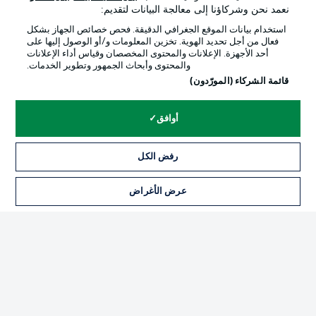
نعمد نحن وشركاؤنا إلى معالجة البيانات لتقديم:
استخدام بيانات الموقع الجغرافي الدقيقة. فحص خصائص الجهاز بشكل
فعال من أجل تحديد الهوية. تخزين المعلومات و/أو الوصول إليها على
أحد الأجهزة. الإعلانات والمحتوى المخصصان وقياس أداء الإعلانات
والمحتوى وأبحاث الجمهور وتطوير الخدمات.
قائمة الشركاء (المورّدون)
أوافق
رفض الكل
الإعلانات
الإخطارات القانونية
إدارة التفضيلات
بيان الخصوصية
عرض الأغراض
شروط الاستخدام
الوظائف
جهة النشر
تواصل معنا
اللاعبون