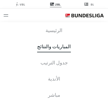
2BL
VBL
BL
SSV
-
FCK
الرئيسية
SSV
FCK
0
3
المباريات والنتائج
جدول الترتيب
التغطية المباشرة
الأخبار
التشكيلات
الإحصائيات
جدول الترتيب
الأندية
للأسف، لا توجد نتائج لبحثك.
مباشر