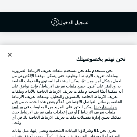
تسجيل الدخول
نحن نهتم بخصوصيتك
نحن نستخدم ملفانحن نستخدم ملفات تعريف الارتباط الضرورية
وملفات تعريف الارتباط الوظيفية حتى يتمكن موقعنا الإلكتروني من
العمل بشكل آمن ومن ثمَّ، يمكن استخدام المحتوى والخدمات الخاصة
به. وبالنقر على "قبول جميع ملفات تعريف الارتباط"، فإنك توافق على
أنه يمكننا أيضًا استخدام ملفات تعريف الارتباط الخاصة بالأداء، وملفات
تعريف الارتباط الخاصة بالتسويق والتحليل، وملفات تعريف الارتباط
Football as it's meant to be
الخاصة بوسائل التواصل الاجتماعي. تُقدَّم بعض هذه الخدمات من قِبل
جهات خارجية
. يمكن العثور على المزيد من المعلومات في
سياسة
ملفات تعريف الارتباط
] أو في إعدادات ملف تعريف الارتباط حيث
يمكنك تعيين إدارة تفضيلات ملفات تعريف الارتباط الخاصة بك في أي
وقت..
تطبيق الدوري الألماني
نخزن نحن
61
وشركاؤنا البيانات الشخصية ونصل إليها، مثل بيانات
التصفح أو المعرفات الفريدة، على جهازك. يُمكّن تحديد أوافق تقنيات