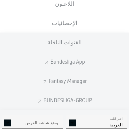
اللاعبون
Avnet Arena
الإحصائيات
القنوات الناقلة
إعلان
Bundesliga App
لم يتوفر محتوى بعد لاختيارك.
Fantasy Manager
BUNDESLIGA-GROUP
اختر اللغة
وضع شاشة العرض
العربية