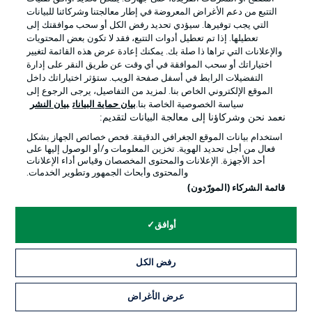
التتبع من دعم الأغراض المعروضة في إطار معالجتنا وشركائنا للبيانات
التي يجب توفيرها. سيؤدي تحديد رفض الكل أو سحب موافقتك إلى
تعطيلها. إذا تم تعطيل أدوات التتبع، فقد لا تكون بعض المحتويات
والإعلانات التي تراها ذا صلة بك. يمكنك إعادة عرض هذه القائمة لتغيير
Official Partners
اختياراتك أو سحب الموافقة في أي وقت عن طريق النقر على إدارة
التفضيلات الرابط في أسفل صفحة الويب. ستؤثر اختياراتك داخل
الموقع الإلكتروني الخاص بنا. لمزيد من التفاصيل، يرجى الرجوع إلى
سياسة الخصوصية الخاصة بنا.
بيان حماية البيانات
بيان النشر
نعمد نحن وشركاؤنا إلى معالجة البيانات لتقديم:
استخدام بيانات الموقع الجغرافي الدقيقة. فحص خصائص الجهاز بشكل
فعال من أجل تحديد الهوية. تخزين المعلومات و/أو الوصول إليها على
أحد الأجهزة. الإعلانات والمحتوى المخصصان وقياس أداء الإعلانات
والمحتوى وأبحاث الجمهور وتطوير الخدمات.
قائمة الشركاء (المورّدون)
الإعلانات
الإخطارات القانونية
أوافق
إدارة التفضيلات
بيان الخصوصية
رفض الكل
شروط الاستخدام
الوظائف
جهة النشر
تواصل معنا
عرض الأغراض
التذاكر
اللاعبون