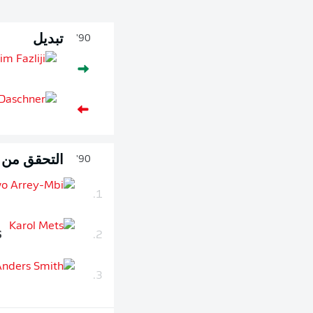
تبديل
90'
التحقق من ال
90'
1.
S
2.
3.