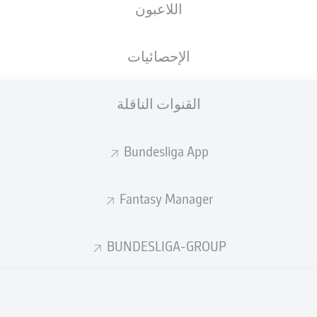
اللاعبون
الإحصائيات
القنوات الناقلة
Bundesliga App
Fantasy Manager
P. Neumann
61'
BUNDESLIGA-GROUP
27'
C. Metcalfe
17'
L. Daschner
Millerntor-Stadion
(بيعت بالكامل)