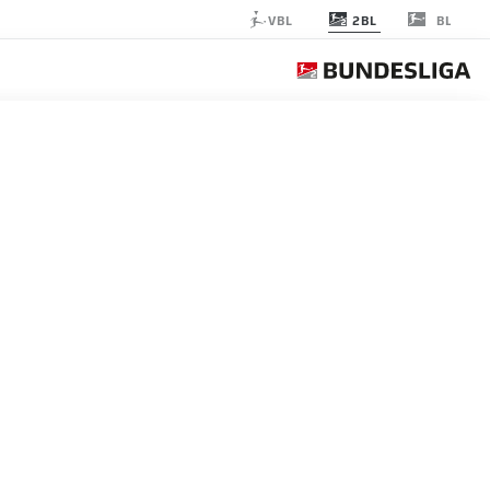
2BL
VBL
BL
ST. PAULI
الجولة 19
التغ