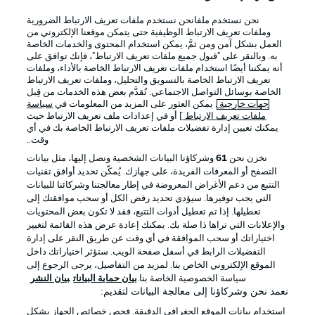
نحن نستخدم ملفانحن نستخدم ملفات تعريف الارتباط الضرورية
Official Partners
وملفات تعريف الارتباط الوظيفية حتى يتمكن موقعنا الإلكتروني من
العمل بشكل آمن ومن ثمَّ، يمكن استخدام المحتوى والخدمات الخاصة
به. وبالنقر على "قبول جميع ملفات تعريف الارتباط"، فإنك توافق على
أنه يمكننا أيضًا استخدام ملفات تعريف الارتباط الخاصة بالأداء، وملفات
تعريف الارتباط الخاصة بالتسويق والتحليل، وملفات تعريف الارتباط
الخاصة بوسائل التواصل الاجتماعي. تُقدَّم بعض هذه الخدمات من قِبل
جهات خارجية
. يمكن العثور على المزيد من المعلومات في
سياسة
ملفات تعريف الارتباط
] أو في إعدادات ملف تعريف الارتباط حيث
يمكنك تعيين إدارة تفضيلات ملفات تعريف الارتباط الخاصة بك في أي
وقت..
نخزن نحن
61
وشركاؤنا البيانات الشخصية ونصل إليها، مثل بيانات
التصفح أو المعرفات الفريدة، على جهازك. يُمكّن تحديد أوافق تقنيات
التتبع من دعم الأغراض المعروضة في إطار معالجتنا وشركائنا للبيانات
الإعلانات
الإخطارات القانونية
التي يجب توفيرها. سيؤدي تحديد رفض الكل أو سحب موافقتك إلى
تعطيلها. إذا تم تعطيل أدوات التتبع، فقد لا تكون بعض المحتويات
إدارة التفضيلات
بيان الخصوصية
والإعلانات التي تراها ذا صلة بك. يمكنك إعادة عرض هذه القائمة لتغيير
اختياراتك أو سحب الموافقة في أي وقت عن طريق النقر على إدارة
شروط الاستخدام
القنوات الناقلة
التفضيلات الرابط في أسفل صفحة الويب. ستؤثر اختياراتك داخل
الوظائف
جهة النشر
الموقع الإلكتروني الخاص بنا. لمزيد من التفاصيل، يرجى الرجوع إلى
سياسة الخصوصية الخاصة بنا.
بيان حماية البيانات
بيان النشر
تواصل معنا
اللاعبون
نعمد نحن وشركاؤنا إلى معالجة البيانات لتقديم:
استخدام بيانات الموقع الجغرافي الدقيقة. فحص خصائص الجهاز بشكل