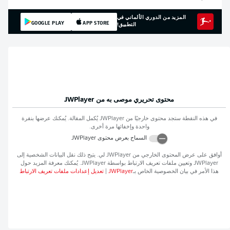
المزيد من الدوري الألماني في
GOOGLE PLAY
APP STORE
التطبيق!
محتوى تحريري موصى به من
JWPlayer
في هذه النقطة ستجد محتوى خارجيًا من
JWPlayer
يُكمل المقالة. يُمكنك عرضها بنقرة
واحدة وإخفائها مرة أخرى.
السماح بعرض محتوى
JWPlayer
أوافق على عرض المحتوى الخارجي من
JWPlayer
لي. يتيح ذلك نقل البيانات الشخصية إلى
JWPlayer
وتعيين ملفات تعريف الارتباط بواسطة
JWPlayer
. يُمكنك معرفة المزيد حول
هذا الأمر في بيان الخصوصية الخاص بـ
JWPlayer
|
تعديل إعدادات ملفات تعريف الارتباط