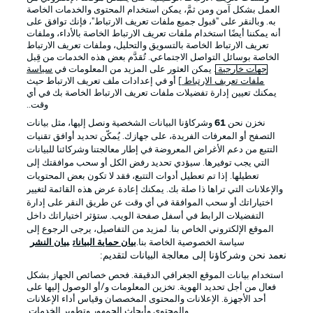
العمل بشكل آمن ومن ثمَّ، يمكن استخدام المحتوى والخدمات الخاصة
به. وبالنقر على "قبول جميع ملفات تعريف الارتباط"، فإنك توافق على
أنه يمكننا أيضًا استخدام ملفات تعريف الارتباط الخاصة بالأداء، وملفات
تعريف الارتباط الخاصة بالتسويق والتحليل، وملفات تعريف الارتباط
الخاصة بوسائل التواصل الاجتماعي. تُقدَّم بعض هذه الخدمات من قِبل
جهات خارجية
. يمكن العثور على المزيد من المعلومات في
سياسة
ملفات تعريف الارتباط
] أو في إعدادات ملف تعريف الارتباط حيث
يمكنك تعيين إدارة تفضيلات ملفات تعريف الارتباط الخاصة بك في أي
الإعلانات
الإخطارات القانونية
وقت..
إدارة التفضيلات
بيان الخصوصية
نخزن نحن
61
وشركاؤنا البيانات الشخصية ونصل إليها، مثل بيانات
التصفح أو المعرفات الفريدة، على جهازك. يُمكّن تحديد أوافق تقنيات
شروط الاستخدام
الوظائف
التتبع من دعم الأغراض المعروضة في إطار معالجتنا وشركائنا للبيانات
جهة النشر
تواصل معنا
التي يجب توفيرها. سيؤدي تحديد رفض الكل أو سحب موافقتك إلى
تعطيلها. إذا تم تعطيل أدوات التتبع، فقد لا تكون بعض المحتويات
اللاعبون
والإعلانات التي تراها ذا صلة بك. يمكنك إعادة عرض هذه القائمة لتغيير
اختياراتك أو سحب الموافقة في أي وقت عن طريق النقر على إدارة
التفضيلات الرابط في أسفل صفحة الويب. ستؤثر اختياراتك داخل
الموقع الإلكتروني الخاص بنا. لمزيد من التفاصيل، يرجى الرجوع إلى
سياسة الخصوصية الخاصة بنا.
بيان حماية البيانات
بيان النشر
نعمد نحن وشركاؤنا إلى معالجة البيانات لتقديم:
استخدام بيانات الموقع الجغرافي الدقيقة. فحص خصائص الجهاز بشكل
فعال من أجل تحديد الهوية. تخزين المعلومات و/أو الوصول إليها على
أحد الأجهزة. الإعلانات والمحتوى المخصصان وقياس أداء الإعلانات
والمحتوى وأبحاث الجمهور وتطوير الخدمات.