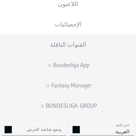
اللاعبون
الجنسية
الطول
الوزن
11.09.1997
71
180
ENG
,
28 عام
KG
CM
NGA
الإحصائيات
القنوات الناقلة
Competition
Bundesliga 2
Bundesliga App
Season
Fantasy Manager
BUNDESLIGA-GROUP
إحصائيات موسم 2025/2026
اختر اللغة
وضع شاشة العرض
العربية
الالتحامات الهوائية