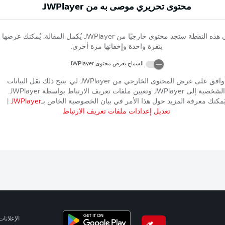
محتوى تحريري موصى به من
JWPlayer
 هذه النقطة ستجد محتوى خارجيًا من
JWPlayer
يُكمل المقالة. يُمكنك عرضها
بنقرة واحدة وإخفائها مرة أخرى.
السماح بعرض محتوى
JWPlayer
وافق على عرض المحتوى الخارجي من
JWPlayer
لي. يتيح ذلك نقل البيانات
الشخصية إلى
JWPlayer
وتعيين ملفات تعريف الارتباط بواسطة
JWPlayer
.
ُمكنك معرفة المزيد حول هذا الأمر في بيان الخصوصية الخاص بـ
JWPlayer
|
تعديل إعدادات ملفات تعريف الارتباط
الإعلانات