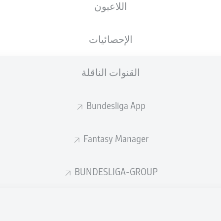
اللاعبون
الجنسية
05.11.1999
الطول
الوزن
AUS
26 عام
183 CM
70 KG
الإحصائيات
القنوات الناقلة
Bundesliga App
Fantasy Manager
إحصائيات موسم 2025/2026
BUNDESLIGA-GROUP
الأخطاء المرتكبة
لهوائية
ة