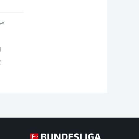
في
أ
ي