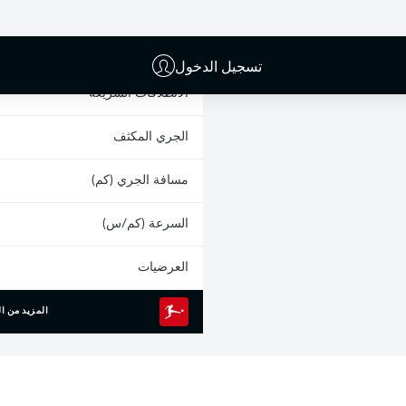
البطاقات الصفراء
المشاركات
تسجيل الدخول
الانطلاقات السريعة
الجري المكثف
مسافة الجري (كم)
السرعة (كم/س)
العرضيات
المزيد من ال