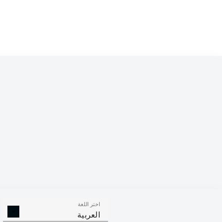
Competition
Bundesliga 2
Season
اختر اللغة
الالتحامات ا
الافتكاكات الناجحة
العربية
الناجح