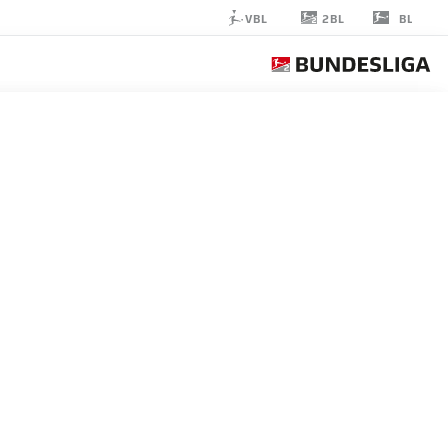
2BL
VBL
BL
CONNOR
METCALFE
24
لاعب وسط
ST. PAULI
إحصائيات موسم 2025/2026
الأهداف