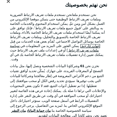
نحن نهتم بخصوصيتك
نحن نستخدم ملفانحن نستخدم ملفات تعريف الارتباط الضرورية
وملفات تعريف الارتباط الوظيفية حتى يتمكن موقعنا الإلكتروني من
العمل بشكل آمن ومن ثمَّ، يمكن استخدام المحتوى والخدمات الخاصة
به. وبالنقر على "قبول جميع ملفات تعريف الارتباط"، فإنك توافق على
أنه يمكننا أيضًا استخدام ملفات تعريف الارتباط الخاصة بالأداء، وملفات
تعريف الارتباط الخاصة بالتسويق والتحليل، وملفات تعريف الارتباط
الخاصة بوسائل التواصل الاجتماعي. تُقدَّم بعض هذه الخدمات من قِبل
جهات خارجية
. يمكن العثور على المزيد من المعلومات في
سياسة
ملفات تعريف الارتباط
] أو في إعدادات ملف تعريف الارتباط حيث
يمكنك تعيين إدارة تفضيلات ملفات تعريف الارتباط الخاصة بك في أي
الإعلانات
الإخطارات القانونية
وقت..
إدارة التفضيلات
بيان الخصوصية
نخزن نحن
61
وشركاؤنا البيانات الشخصية ونصل إليها، مثل بيانات
التصفح أو المعرفات الفريدة، على جهازك. يُمكّن تحديد أوافق تقنيات
شروط الاستخدام
الوظائف
التتبع من دعم الأغراض المعروضة في إطار معالجتنا وشركائنا للبيانات
جهة النشر
تواصل معنا
التي يجب توفيرها. سيؤدي تحديد رفض الكل أو سحب موافقتك إلى
تعطيلها. إذا تم تعطيل أدوات التتبع، فقد لا تكون بعض المحتويات
اللاعبون
والإعلانات التي تراها ذا صلة بك. يمكنك إعادة عرض هذه القائمة لتغيير
اختياراتك أو سحب الموافقة في أي وقت عن طريق النقر على إدارة
التفضيلات الرابط في أسفل صفحة الويب. ستؤثر اختياراتك داخل
الموقع الإلكتروني الخاص بنا. لمزيد من التفاصيل، يرجى الرجوع إلى
سياسة الخصوصية الخاصة بنا.
بيان حماية البيانات
بيان النشر
نعمد نحن وشركاؤنا إلى معالجة البيانات لتقديم: