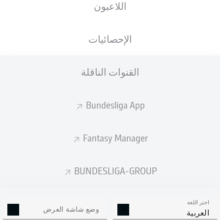
اللاعبون
Baris Atik
Jason Ceka
الإحصائيات
Moritz-Broni Kwarteng
القنوات الناقلة
Bundesliga App
Herbert Bockhorn
Connor Krempicki
Andreas Müller
Mo El Hankouri
Fantasy Manager
Silas Gnaka
Daniel Elfadli
Cristiano Piccini
BUNDESLIGA-GROUP
اختر اللغة
Dominik Reimann
وضع شاشة العرض
العربية