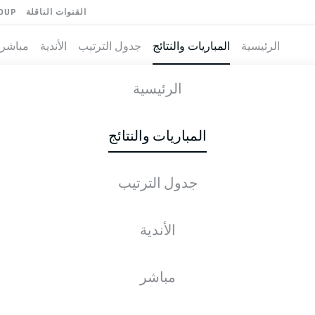
القنوات الناقلة
OUP
الرئيسية
المباريات والنتائج
جدول الترتيب
الأندية
مباشر
T
-
الرئيسية
SVD
FCM
1
0
المباريات والنتائج
جدول الترتيب
طية المباشرة
الأخبار
التشكيلات
الإحصائيات
جدول التر
الأندية
ف-ت-خ
له
مباشر