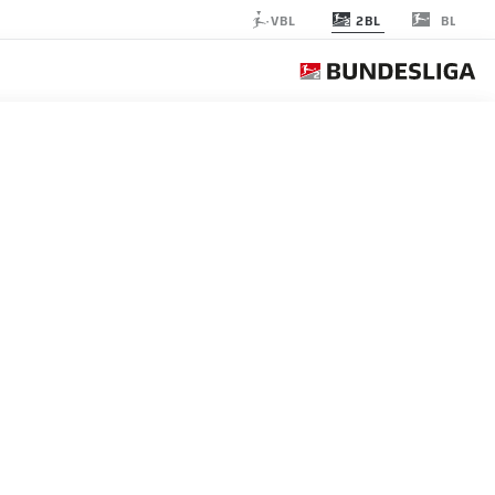
2BL
VBL
BL
MAGDEBURG
الجولة 16
التغ
م