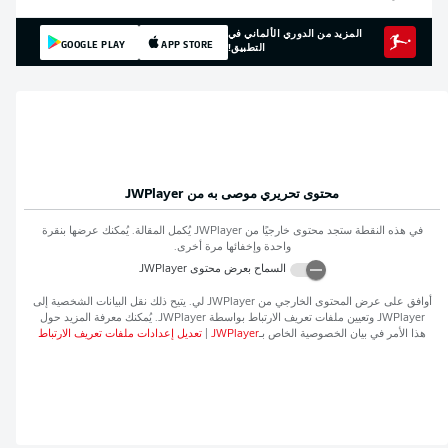
المزيد من الدوري الألماني في
GOOGLE PLAY
APP STORE
التطبيق!
محتوى تحريري موصى به من
JWPlayer
في هذه النقطة ستجد محتوى خارجيًا من
JWPlayer
يُكمل المقالة. يُمكنك عرضها بنقرة
واحدة وإخفائها مرة أخرى.
السماح بعرض محتوى
JWPlayer
أوافق على عرض المحتوى الخارجي من
JWPlayer
لي. يتيح ذلك نقل البيانات الشخصية إلى
JWPlayer
وتعيين ملفات تعريف الارتباط بواسطة
JWPlayer
. يُمكنك معرفة المزيد حول
هذا الأمر في بيان الخصوصية الخاص بـ
JWPlayer
|
تعديل إعدادات ملفات تعريف الارتباط