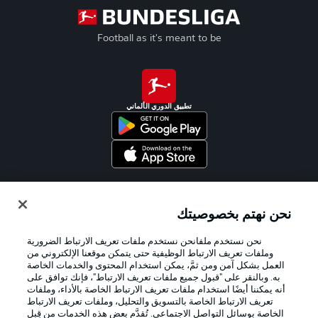
Football as it's meant to be
تطبيق الدوري الألماني
Official Partners
نحن نهتم بخصوصيتك
نحن نستخدم ملفانحن نستخدم ملفات تعريف الارتباط الضرورية
وملفات تعريف الارتباط الوظيفية حتى يتمكن موقعنا الإلكتروني من
العمل بشكل آمن ومن ثمَّ، يمكن استخدام المحتوى والخدمات الخاصة
به. وبالنقر على "قبول جميع ملفات تعريف الارتباط"، فإنك توافق على
أنه يمكننا أيضًا استخدام ملفات تعريف الارتباط الخاصة بالأداء، وملفات
تعريف الارتباط الخاصة بالتسويق والتحليل، وملفات تعريف الارتباط
الخاصة بوسائل التواصل الاجتماعي. تُقدَّم بعض هذه الخدمات من قِبل