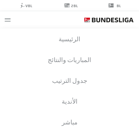
2BL
VBL
BL
SILAS
الرئيسية
GNAKA
25
المباريات والنتائج
جدول الترتيب
لاعب وسط
الأندية
MAGDEBURG
إحصائيات موسم 2026/2027
الأهداف
زملاء الفريق
مباشر