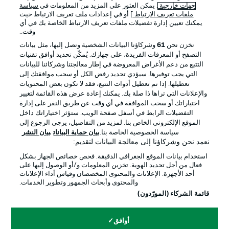
جهات خارجية
. يمكن العثور على المزيد من المعلومات في
سياسة
ملفات تعريف الارتباط
] أو في إعدادات ملف تعريف الارتباط حيث
يمكنك تعيين إدارة تفضيلات ملفات تعريف الارتباط الخاصة بك في أي
الإعلانات
الإخطارات القانونية
وقت..
إدارة التفضيلات
بيان الخصوصية
نخزن نحن
61
وشركاؤنا البيانات الشخصية ونصل إليها، مثل بيانات
التصفح أو المعرفات الفريدة، على جهازك. يُمكّن تحديد أوافق تقنيات
شروط الاستخدام
الوظائف
التتبع من دعم الأغراض المعروضة في إطار معالجتنا وشركائنا للبيانات
جهة النشر
تواصل معنا
التي يجب توفيرها. سيؤدي تحديد رفض الكل أو سحب موافقتك إلى
تعطيلها. إذا تم تعطيل أدوات التتبع، فقد لا تكون بعض المحتويات
اللاعبون
والإعلانات التي تراها ذا صلة بك. يمكنك إعادة عرض هذه القائمة لتغيير
اختياراتك أو سحب الموافقة في أي وقت عن طريق النقر على إدارة
التفضيلات الرابط في أسفل صفحة الويب. ستؤثر اختياراتك داخل
الموقع الإلكتروني الخاص بنا. لمزيد من التفاصيل، يرجى الرجوع إلى
سياسة الخصوصية الخاصة بنا.
بيان حماية البيانات
بيان النشر
نعمد نحن وشركاؤنا إلى معالجة البيانات لتقديم:
استخدام بيانات الموقع الجغرافي الدقيقة. فحص خصائص الجهاز بشكل
فعال من أجل تحديد الهوية. تخزين المعلومات و/أو الوصول إليها على
أحد الأجهزة. الإعلانات والمحتوى المخصصان وقياس أداء الإعلانات
والمحتوى وأبحاث الجمهور وتطوير الخدمات.
© 2026 Bundesliga-Gruppe GmbH
قائمة الشركاء (المورّدون)
اختر اللغة
أوافق
العربية