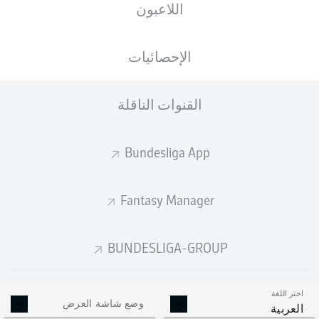
اللاعبون
الجنسية
الطول
الوزن
18.12.1998
73
179
CIV
, BEL
27 عام
KG
CM
الإحصائيات
القنوات الناقلة
Competition
Bundesliga 2
Bundesliga App
Season
2026/2027
Fantasy Manager
BUNDESLIGA-GROUP
إحصائيات موسم 2026/2027
اختر اللغة
وضع شاشة العرض
العربية
الالتحامات الهوائية