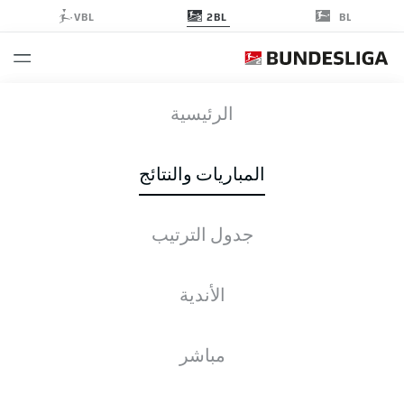
2BL
VBL
BL
SVD
-
FCM
الرئيسية
SVD
FCM
1
0
المباريات والنتائج
جدول الترتيب
التغطية المباشرة
الأخبار
التشكيلات
الإحصائيات
جدول الترتيب
الأندية
مباشر