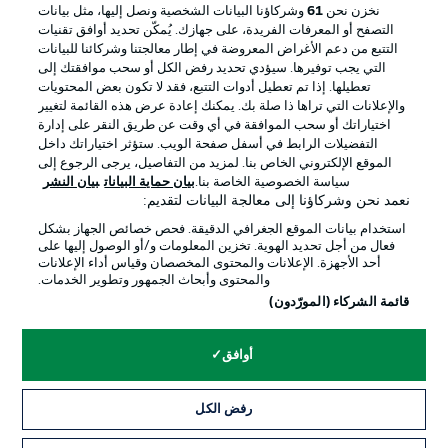
إدارة التفضيلات
بيان الخصوصية
نخزن نحن
61
وشركاؤنا البيانات الشخصية ونصل إليها، مثل بيانات
التصفح أو المعرفات الفريدة، على جهازك. يُمكّن تحديد أوافق تقنيات
شروط الاستخدام
الوظائف
التتبع من دعم الأغراض المعروضة في إطار معالجتنا وشركائنا للبيانات
جهة النشر
تواصل معنا
التي يجب توفيرها. سيؤدي تحديد رفض الكل أو سحب موافقتك إلى
تعطيلها. إذا تم تعطيل أدوات التتبع، فقد لا تكون بعض المحتويات
اللاعبون
والإعلانات التي تراها ذا صلة بك. يمكنك إعادة عرض هذه القائمة لتغيير
اختياراتك أو سحب الموافقة في أي وقت عن طريق النقر على إدارة
التفضيلات الرابط في أسفل صفحة الويب. ستؤثر اختياراتك داخل
الموقع الإلكتروني الخاص بنا. لمزيد من التفاصيل، يرجى الرجوع إلى
سياسة الخصوصية الخاصة بنا.
بيان حماية البيانات
بيان النشر
نعمد نحن وشركاؤنا إلى معالجة البيانات لتقديم:
استخدام بيانات الموقع الجغرافي الدقيقة. فحص خصائص الجهاز بشكل
فعال من أجل تحديد الهوية. تخزين المعلومات و/أو الوصول إليها على
أحد الأجهزة. الإعلانات والمحتوى المخصصان وقياس أداء الإعلانات
والمحتوى وأبحاث الجمهور وتطوير الخدمات.
© 2026 Bundesliga-Gruppe GmbH
قائمة الشركاء (المورّدون)
اختر اللغة
أوافق
العربية
رفض الكل
وضع شاشة العرض