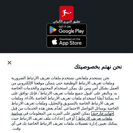
تطبيق الدوري الألماني
Official Partners
نحن نهتم بخصوصيتك
نحن نستخدم ملفانحن نستخدم ملفات تعريف الارتباط الضرورية
وملفات تعريف الارتباط الوظيفية حتى يتمكن موقعنا الإلكتروني من
العمل بشكل آمن ومن ثمَّ، يمكن استخدام المحتوى والخدمات الخاصة
به. وبالنقر على "قبول جميع ملفات تعريف الارتباط"، فإنك توافق على
أنه يمكننا أيضًا استخدام ملفات تعريف الارتباط الخاصة بالأداء، وملفات
تعريف الارتباط الخاصة بالتسويق والتحليل، وملفات تعريف الارتباط
الخاصة بوسائل التواصل الاجتماعي. تُقدَّم بعض هذه الخدمات من قِبل
جهات خارجية
. يمكن العثور على المزيد من المعلومات في
سياسة
ملفات تعريف الارتباط
] أو في إعدادات ملف تعريف الارتباط حيث
يمكنك تعيين إدارة تفضيلات ملفات تعريف الارتباط الخاصة بك في أي
الإعلانات
الإخطارات القانونية
وقت..