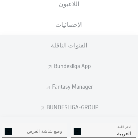
اللاعبون
الإحصائيات
القنوات الناقلة
P. Pfeiffer
78'
54'
C. Piccini
Bundesliga App
MDCC-Arena
(18,788 المتفرجون)
W. Haslberger
Fantasy Manager
BUNDESLIGA-GROUP
إعلان
اختر اللغة
وضع شاشة العرض
العربية