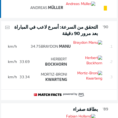
ANDREAS
MÜLLER
التحقق من السرعة: أسرع لاعب في المباراة
90'
بعد مرور 90 دقيقة
km/h
34.75
BRAYDON
MANU
1.
HERBERT
km/h
33.69
2.
BOCKHORN
MORTIZ-BRONI
km/h
33.34
3.
KWARTENG
بطاقة صفراء
89'