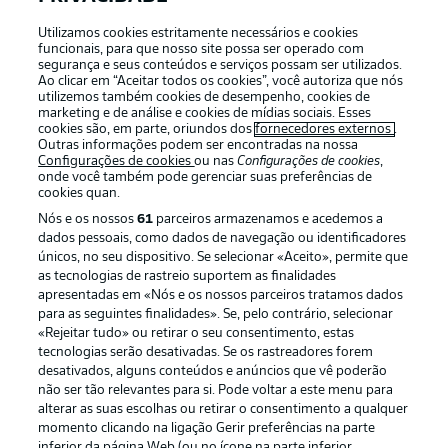
Utilizamos cookies estritamente necessários e cookies
funcionais, para que nosso site possa ser operado com
segurança e seus conteúdos e serviços possam ser utilizados.
Login
Ao clicar em “Aceitar todos os cookies”, você autoriza que nós
utilizemos também cookies de desempenho, cookies de
marketing e de análise e cookies de mídias sociais. Esses
cookies são, em parte, oriundos dos
fornecedores externos
.
Outras informações podem ser encontradas na nossa
Configurações de cookies
ou nas
Configurações de cookies
,
onde você também pode gerenciar suas preferências de
cookies quan.
Nós e os nossos
61
parceiros armazenamos e acedemos a
dados pessoais, como dados de navegação ou identificadores
únicos, no seu dispositivo. Se selecionar «Aceito», permite que
as tecnologias de rastreio suportem as finalidades
Football as it’s meant to be
apresentadas em «Nós e os nossos parceiros tratamos dados
para as seguintes finalidades». Se, pelo contrário, selecionar
«Rejeitar tudo» ou retirar o seu consentimento, estas
tecnologias serão desativadas. Se os rastreadores forem
desativados, alguns conteúdos e anúncios que vê poderão
não ser tão relevantes para si. Pode voltar a este menu para
APLICATIVO DA BUNDESLIGA
alterar as suas escolhas ou retirar o consentimento a qualquer
momento clicando na ligação Gerir preferências na parte
inferior da página Web (ou no ícone na parte inferior