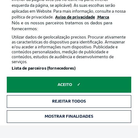
esquerda da página, se aplicável). As suas escolhas serão
aplicadas em Website. Para mais informação, consulte a nossa
Oferecido por
política de privacidade.
Aviso de privacidade
Marca
Nós e os nossos parceiros tratamos os dados para
fornecermos:
Utilizar dados de geolocalização precisos. Procurar ativamente
as características do dispositivo para identificação. Armazenar
e/ou aceder a informações num dispositivo. Publicidade e
conteúdos personalizados, medição de publicidade e
conteúdos, estudos de audiência e desenvolvimento de
serviços.
Lista de parceiros (fornecedores)
ACEITO
Publicidade
Avisos legais
Gerir preferências
Aviso de privacidade
REJEITAR TODOS
Termos de uso
Emissoras
MOSTRAR FINALIDADES
INGRESSOS
Trabalhe conosco
Marca
Contato
Jogadores