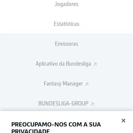
Jogadores
Estatísticas
Publicidade
Emissoras
Ainda não temos conteúdo disponível para a sua seleção.
Aplicativo da Bundesliga
Fantasy Manager
BUNDESLIGA-GROUP
Escolha seu idioma
PREOCUPAMO-NOS COM A SUA
Modo de visualização
Português
PRIVACIDADE