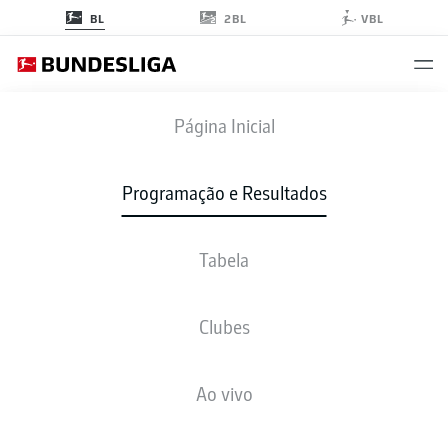
2BL
BL
VBL
FCB
-
FCU
Página Inicial
Programação e Resultados
Tabela
AO VIVO
NOTÍCIAS
ESCALAÇÕES
ESTATÍSTICAS
TABELA
Clubes
sex., 18.09.2026
18:30 PM
Ao vivo
Allianz Arena