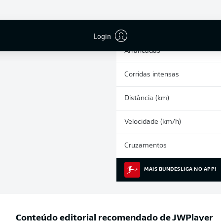
0
Cartões amarelos
Participações nos jogos
Login
Arrancadas
Corridas intensas
Distância (km)
Velocidade (km/h)
Cruzamentos
MAIS BUNDESLIGA NO APP!
Conteúdo editorial recomendado de
JWPlayer