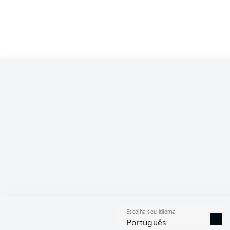
Competition
Bundesliga
Season
2026/2027
ESTAT
Escolha seu idioma
DESARMES
DISPU
Português
REALIZADOS
ÁREAS G