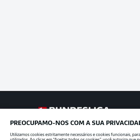
Football as it’s meant to be
PREOCUPAMO-NOS COM A SUA PRIVACIDA
Utilizamos cookies estritamente necessários e cookies funcionais, pa
Oferecido por
utilizados. Ao clicar em “Aceitar todos os cookies”, você autoriza qu