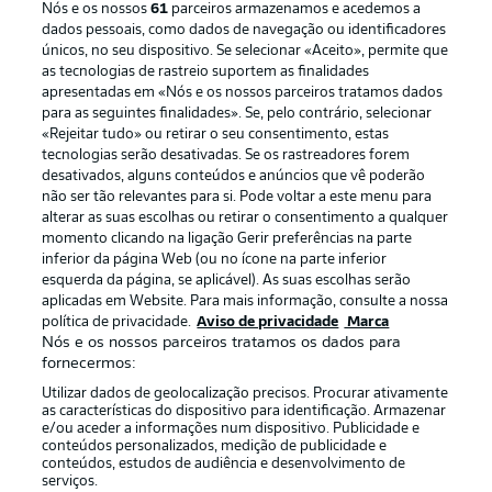
Nós e os nossos
61
parceiros armazenamos e acedemos a
dados pessoais, como dados de navegação ou identificadores
únicos, no seu dispositivo. Se selecionar «Aceito», permite que
as tecnologias de rastreio suportem as finalidades
apresentadas em «Nós e os nossos parceiros tratamos dados
para as seguintes finalidades». Se, pelo contrário, selecionar
«Rejeitar tudo» ou retirar o seu consentimento, estas
Publicidade
Avisos legais
tecnologias serão desativadas. Se os rastreadores forem
Gerir preferências
Aviso de privacidade
desativados, alguns conteúdos e anúncios que vê poderão
não ser tão relevantes para si. Pode voltar a este menu para
Termos de uso
Emissoras
alterar as suas escolhas ou retirar o consentimento a qualquer
momento clicando na ligação Gerir preferências na parte
Trabalhe conosco
Marca
inferior da página Web (ou no ícone na parte inferior
Contato
Jogadores
esquerda da página, se aplicável). As suas escolhas serão
aplicadas em Website. Para mais informação, consulte a nossa
política de privacidade.
Aviso de privacidade
Marca
Nós e os nossos parceiros tratamos os dados para
fornecermos:
Utilizar dados de geolocalização precisos. Procurar ativamente
as características do dispositivo para identificação. Armazenar
e/ou aceder a informações num dispositivo. Publicidade e
conteúdos personalizados, medição de publicidade e
conteúdos, estudos de audiência e desenvolvimento de
serviços.