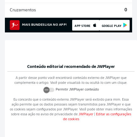
Cruzamentos
0
MAIS BUNDESLIGA NO APP!
APP STORE
GOOGLE PLAY
Conteúdo editorial recomendado de
JWPlayer
A partir desse ponto você encontrará conteúdo externo de
JWPlayer
que
complementa o artigo. Você pode visualizá-lo ou ocultá-lo com um clique.
Permitir
JWPlayer
conteúdo
Eu concordo que o conteúdo externo
JWPlayer
será exibido para mim. Essa
ação permite que os dados pessoais sejam transmitidos para
JWPlayer
e que
os cookies sejam configurados por
JWPlayer
. Você pode obter mais informações
sobre essa ação no aviso de privacidade de
JWPlayer
|
Editar as configurações
de cookies