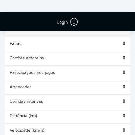
DESARMES
DISPUTAS
REALIZADOS
ÁREAS GANHAS
0
0
Login
Faltas
0
Cartões amarelos
0
Participações nos jogos
0
Arrancadas
0
Corridas intensas
0
Distância (km)
0
Velocidade (km/h)
0