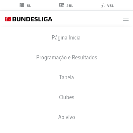
2BL
BL
VBL
DERRICK
Página Inicial
KÖHN
17
Programação e Resultados
Tabela
ZAGUEIRO
Clubes
UNION BERLIN
ESTATÍSTICAS DA TEMPORADA 2026/2027
GOLS
COMP
Ao vivo