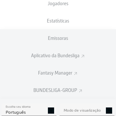
Jogadores
NACIONALIDADE
PESO
04.02.1999
ALTURA
GHA
, DEU
73
27 ANOS
180 CM
KG
Estatísticas
Emissoras
Competition
Bundesliga
Aplicativo da Bundesliga
Season
2026/2027
Fantasy Manager
BUNDESLIGA-GROUP
ESTATÍSTICAS DA
TEMPORADA 2026/2027
Escolha seu idioma
Modo de visualização
Português