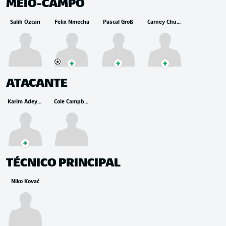
MEIO-CAMPO
Salih Özcan
Felix Nmecha
Pascal Groß
Carney Chukwuemeka
ATACANTE
Karim Adeyemi
Cole Campbell
TÉCNICO PRINCIPAL
Niko Kovač