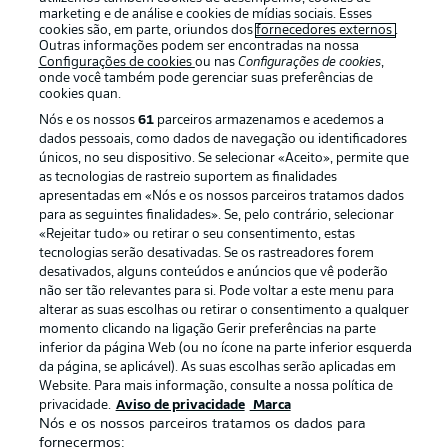
marketing e de análise e cookies de mídias sociais. Esses
cookies são, em parte, oriundos dos
fornecedores externos
.
Outras informações podem ser encontradas na nossa
Configurações de cookies
ou nas
Configurações de cookies
,
onde você também pode gerenciar suas preferências de
cookies quan.
Nós e os nossos
61
parceiros armazenamos e acedemos a
dados pessoais, como dados de navegação ou identificadores
únicos, no seu dispositivo. Se selecionar «Aceito», permite que
as tecnologias de rastreio suportem as finalidades
apresentadas em «Nós e os nossos parceiros tratamos dados
Publicidade
Avisos legais
para as seguintes finalidades». Se, pelo contrário, selecionar
«Rejeitar tudo» ou retirar o seu consentimento, estas
Gerir preferências
Aviso de privacidade
tecnologias serão desativadas. Se os rastreadores forem
desativados, alguns conteúdos e anúncios que vê poderão
Termos de uso
Emissoras
não ser tão relevantes para si. Pode voltar a este menu para
Trabalhe conosco
Marca
alterar as suas escolhas ou retirar o consentimento a qualquer
momento clicando na ligação Gerir preferências na parte
Contato
Jogadores
inferior da página Web (ou no ícone na parte inferior esquerda
da página, se aplicável). As suas escolhas serão aplicadas em
Website. Para mais informação, consulte a nossa política de
privacidade.
Aviso de privacidade
Marca
Nós e os nossos parceiros tratamos os dados para
fornecermos: