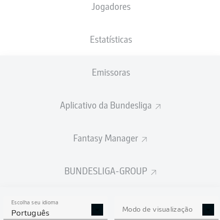
Jogadores
Serhou Guirassy
Estatísticas
2
Maximilian Beier
Julian Brandt
Emissoras
Aplicativo da Bundesliga
Daniel Svensson
Jobe Bellingham
Marcel Sabitzer
Yan Couto
Fantasy Manager
Ramy Bensebaini
Waldemar Anton
Aarón Anselmino
BUNDESLIGA-GROUP
Escolha seu idioma
Gregor Kobel
Modo de visualização
Português