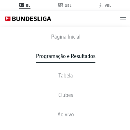
2BL
BL
VBL
BVB
-
FCU
Página Inicial
BVB
FCU
3
0
Programação e Resultados
Tabela
AO VIVO
NOTÍCIAS
ESCALAÇÕES
ESTATÍSTICAS
TABELA
Clubes
3-4-2-1
3-3-2-2
Ao vivo
ESCALAÇÃO INICIAL
BORUSSIA DORTMUND