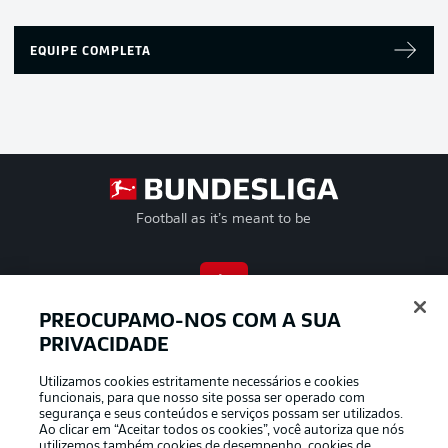
EQUIPE COMPLETA
Football as it’s meant to be
APLICATIVO DA BUNDESLIGA
PREOCUPAMO-NOS COM A SUA
PRIVACIDADE
Utilizamos cookies estritamente necessários e cookies
funcionais, para que nosso site possa ser operado com
segurança e seus conteúdos e serviços possam ser utilizados.
Oferecido por
Ao clicar em “Aceitar todos os cookies”, você autoriza que nós
utilizemos também cookies de desempenho, cookies de