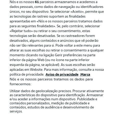
Nós e os nossos
61
parceiros armazenamos e acedemos a
dados pessoais, como dados de navegação ou identificadores
únicos, no seu dispositivo. Se selecionar «Aceito», permite que
as tecnologias de rastreio suportem as finalidades
apresentadas em «Nós e os nossos parceiros tratamos dados
para as seguintes finalidades». Se, pelo contrário, selecionar
«Rejeitar tudo» ou retirar o seu consentimento, estas
Publicidade
Avisos legais
tecnologias serão desativadas. Se os rastreadores forem
Gerir preferências
Aviso de privacidade
desativados, alguns conteúdos e anúncios que vê poderão
não ser tão relevantes para si. Pode voltar a este menu para
Termos de uso
Emissoras
alterar as suas escolhas ou retirar o consentimento a qualquer
momento clicando na ligação Gerir preferências na parte
Trabalhe conosco
Marca
inferior da página Web (ou no ícone na parte inferior
Contato
Jogadores
esquerda da página, se aplicável). As suas escolhas serão
aplicadas em Website. Para mais informação, consulte a nossa
política de privacidade.
Aviso de privacidade
Marca
Nós e os nossos parceiros tratamos os dados para
fornecermos:
Utilizar dados de geolocalização precisos. Procurar ativamente
as características do dispositivo para identificação. Armazenar
e/ou aceder a informações num dispositivo. Publicidade e
conteúdos personalizados, medição de publicidade e
conteúdos, estudos de audiência e desenvolvimento de
serviços.