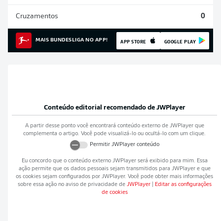
Cruzamentos
0
MAIS BUNDESLIGA NO APP!
APP STORE
GOOGLE PLAY
Conteúdo editorial recomendado de
JWPlayer
A partir desse ponto você encontrará conteúdo externo de
JWPlayer
que
complementa o artigo. Você pode visualizá-lo ou ocultá-lo com um clique.
Permitir
JWPlayer
conteúdo
Eu concordo que o conteúdo externo
JWPlayer
será exibido para mim. Essa
ação permite que os dados pessoais sejam transmitidos para
JWPlayer
e que
os cookies sejam configurados por
JWPlayer
. Você pode obter mais informações
sobre essa ação no aviso de privacidade de
JWPlayer
|
Editar as configurações
de cookies