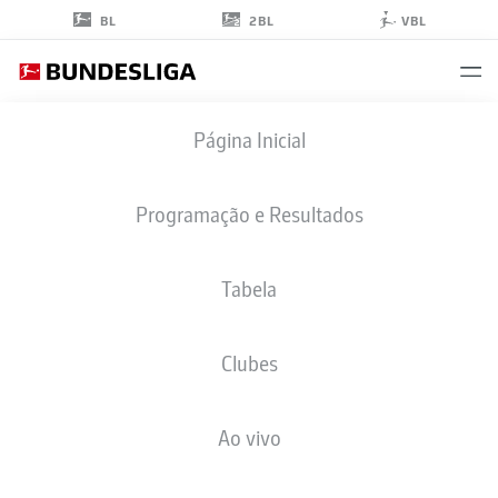
2BL
BL
VBL
CARNEY
Página Inicial
CHUKWUEMEKA
17
Programação e Resultados
Tabela
MEIO-CAMPO
Clubes
BORUSSIA DORTMUND
ESTATÍSTICAS DA TEMPORADA 2026/2027
GOLS
COMP
Ao vivo