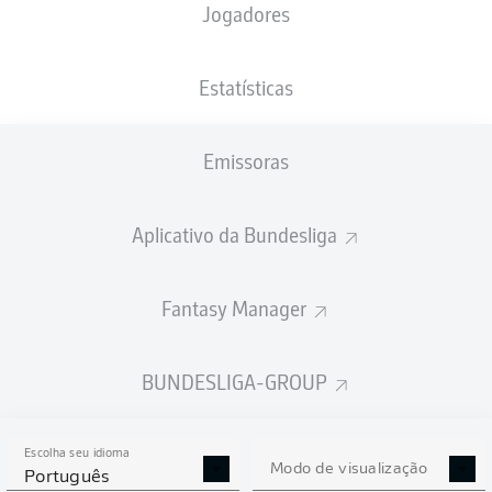
Jogadores
NACIONALIDADE
PESO
20.10.2003
ALTURA
AUT
, ENG
,
77
22 ANOS
187 CM
NGA
KG
Estatísticas
Emissoras
Competition
Bundesliga
Aplicativo da Bundesliga
Season
2026/2027
Fantasy Manager
BUNDESLIGA-GROUP
ESTATÍSTICAS DA
TEMPORADA 2026/2027
Escolha seu idioma
Modo de visualização
Português