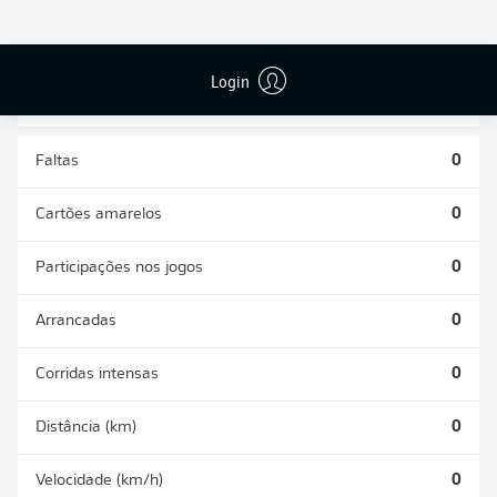
DESARMES
DISPUTAS
REALIZADOS
ÁREAS GANHAS
0
0
Login
Faltas
0
Cartões amarelos
0
Participações nos jogos
0
Arrancadas
0
Corridas intensas
0
Distância (km)
0
Velocidade (km/h)
0