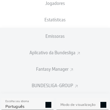
Jogadores
PESO
NACIONALIDADE
16.04.1995
ALTURA
82
DZA
31 ANOS
187 CM
KG
Estatísticas
Emissoras
Competition
Bundesliga
Aplicativo da Bundesliga
Season
2026/2027
Fantasy Manager
BUNDESLIGA-GROUP
ESTATÍSTICAS DA
TEMPORADA 2026/2027
Escolha seu idioma
Modo de visualização
Português