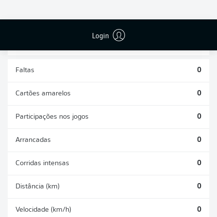
DESARMES
DISPUTAS
REALIZADOS
ÁREAS GANHAS
0
0
Login
Faltas
0
Cartões amarelos
0
Participações nos jogos
0
Arrancadas
0
Corridas intensas
0
Distância (km)
0
Velocidade (km/h)
0