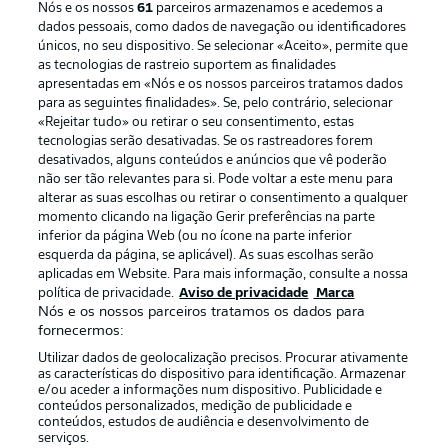
Nós e os nossos
61
parceiros armazenamos e acedemos a
dados pessoais, como dados de navegação ou identificadores
únicos, no seu dispositivo. Se selecionar «Aceito», permite que
as tecnologias de rastreio suportem as finalidades
apresentadas em «Nós e os nossos parceiros tratamos dados
para as seguintes finalidades». Se, pelo contrário, selecionar
«Rejeitar tudo» ou retirar o seu consentimento, estas
Publicidade
Avisos legais
tecnologias serão desativadas. Se os rastreadores forem
Gerir preferências
Aviso de privacidade
desativados, alguns conteúdos e anúncios que vê poderão
não ser tão relevantes para si. Pode voltar a este menu para
Termos de uso
Emissoras
alterar as suas escolhas ou retirar o consentimento a qualquer
momento clicando na ligação Gerir preferências na parte
Trabalhe conosco
Marca
inferior da página Web (ou no ícone na parte inferior
Contato
Jogadores
esquerda da página, se aplicável). As suas escolhas serão
aplicadas em Website. Para mais informação, consulte a nossa
política de privacidade.
Aviso de privacidade
Marca
Nós e os nossos parceiros tratamos os dados para
fornecermos:
Utilizar dados de geolocalização precisos. Procurar ativamente
as características do dispositivo para identificação. Armazenar
e/ou aceder a informações num dispositivo. Publicidade e
conteúdos personalizados, medição de publicidade e
conteúdos, estudos de audiência e desenvolvimento de
serviços.