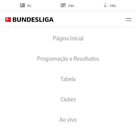
2BL
BL
VBL
RAMY
Página Inicial
BENSEBAINI
5
Programação e Resultados
Tabela
ZAGUEIRO
Clubes
BORUSSIA DORTMUND
ESTATÍSTICAS DA TEMPORADA 2026/2027
GOLS
COMP
Ao vivo