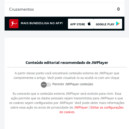
Cruzamentos
0
MAIS BUNDESLIGA NO APP!
APP STORE
GOOGLE PLAY
Conteúdo editorial recomendado de
JWPlayer
A partir desse ponto você encontrará conteúdo externo de
JWPlayer
que
complementa o artigo. Você pode visualizá-lo ou ocultá-lo com um clique.
Permitir
JWPlayer
conteúdo
Eu concordo que o conteúdo externo
JWPlayer
será exibido para mim. Essa
ação permite que os dados pessoais sejam transmitidos para
JWPlayer
e que
os cookies sejam configurados por
JWPlayer
. Você pode obter mais informações
sobre essa ação no aviso de privacidade de
JWPlayer
|
Editar as configurações
de cookies