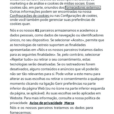
marketing e de análise e cookies de mídias sociais. Esses
cookies são, em parte, oriundos dos
fornecedores externos
.
Outras informações podem ser encontradas na nossa
Configurações de cookies
ou nas
Configurações de cookies
,
onde você também pode gerenciar suas preferências de
cookies quan.
Nós e os nossos
61
parceiros armazenamos e acedemos a
dados pessoais, como dados de navegação ou identificadores
únicos, no seu dispositivo. Se selecionar «Aceito», permite que
as tecnologias de rastreio suportem as finalidades
apresentadas em «Nós e os nossos parceiros tratamos dados
Publicidade
Avisos legais
para as seguintes finalidades». Se, pelo contrário, selecionar
«Rejeitar tudo» ou retirar o seu consentimento, estas
Gerir preferências
Aviso de privacidade
tecnologias serão desativadas. Se os rastreadores forem
desativados, alguns conteúdos e anúncios que vê poderão
Termos de uso
Emissoras
não ser tão relevantes para si. Pode voltar a este menu para
Trabalhe conosco
Marca
alterar as suas escolhas ou retirar o consentimento a qualquer
momento clicando na ligação Gerir preferências na parte
Contato
Jogadores
inferior da página Web (ou no ícone na parte inferior esquerda
da página, se aplicável). As suas escolhas serão aplicadas em
Website. Para mais informação, consulte a nossa política de
privacidade.
Aviso de privacidade
Marca
Nós e os nossos parceiros tratamos os dados para
fornecermos: