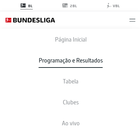
2BL
BL
VBL
BOC
-
FCU
Página Inicial
BOC
FCU
1
1
Programação e Resultados
Tabela
AO VIVO
NOTÍCIAS
ESCALAÇÕES
ESTATÍSTICAS
TABELA
Clubes
3-4-1-2
3-3-2-2
Ao vivo
ESCALAÇÃO INICIAL
BOCHUM