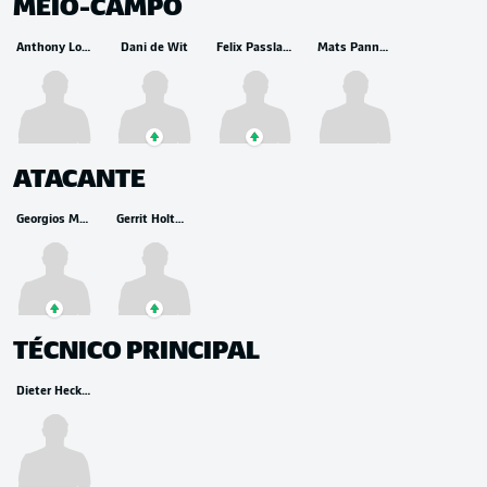
MEIO-CAMPO
Anthony Losilla
Dani de Wit
Felix Passlack
Mats Pannewig
ATACANTE
Georgios Masouras
Gerrit Holtmann
TÉCNICO PRINCIPAL
Dieter Hecking