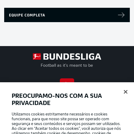
EQUIPE COMPLETA
Football as it’s meant to be
APLICATIVO DA BUNDESLIGA
PREOCUPAMO-NOS COM A SUA
PRIVACIDADE
Utilizamos cookies estritamente necessários e cookies
funcionais, para que nosso site possa ser operado com
segurança e seus conteúdos e serviços possam ser utilizados.
Oferecido por
Ao clicar em “Aceitar todos os cookies”, você autoriza que nós
utilizemos também cookies de desempenho, cookies de