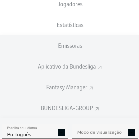
Jogadores
Myron Boadu
Moritz Broschinski
Estatísticas
Philipp Hofmann
Emissoras
Aplicativo da Bundesliga
Maximilian Wittek
Tom Krauß
Matúš Bero
Cristian Gamboa
Fantasy Manager
Bernardo
Jakov Medić
Tim Oermann
BUNDESLIGA-GROUP
Escolha seu idioma
Timo Horn
Modo de visualização
Português