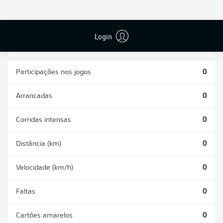
CHUTES
PASSES
GOLS CONTRA
DEFENDIDOS
REALIZADOS
0
0
0
Login
Participações nos jogos
0
Arrancadas
0
Corridas intensas
0
Distância (km)
0
Velocidade (km/h)
0
Faltas
0
Cartões amarelos
0