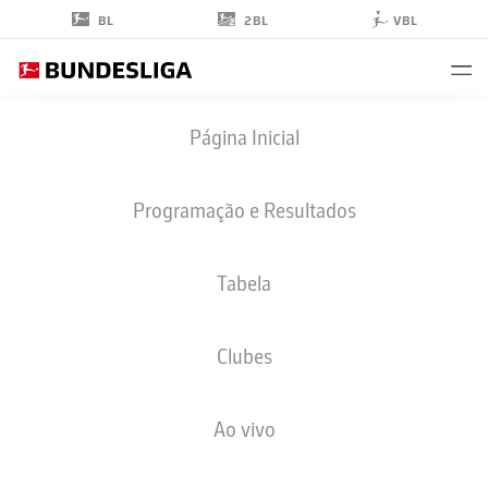
2BL
BL
VBL
PATRICK
Página Inicial
DREWES
30
Programação e Resultados
Tabela
GOLEIRO
Clubes
BORUSSIA DORTMUND
ESTATÍSTICAS DA TEMPORADA 2026/2027
GOLS
COMP
Ao vivo