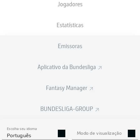
Jogadores
PESO
NACIONALIDADE
04.02.1993
ALTURA
90
DEU
33 ANOS
194 CM
KG
Estatísticas
Emissoras
Competition
Bundesliga
Aplicativo da Bundesliga
Season
2026/2027
Fantasy Manager
BUNDESLIGA-GROUP
ESTATÍSTICAS DA
TEMPORADA 2026/2027
Escolha seu idioma
Modo de visualização
Português