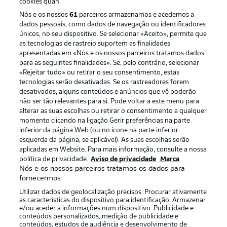
cookies quan.
Nós e os nossos
61
parceiros armazenamos e acedemos a
dados pessoais, como dados de navegação ou identificadores
únicos, no seu dispositivo. Se selecionar «Aceito», permite que
as tecnologias de rastreio suportem as finalidades
apresentadas em «Nós e os nossos parceiros tratamos dados
para as seguintes finalidades». Se, pelo contrário, selecionar
«Rejeitar tudo» ou retirar o seu consentimento, estas
Publicidade
Avisos legais
tecnologias serão desativadas. Se os rastreadores forem
Gerir preferências
Aviso de privacidade
desativados, alguns conteúdos e anúncios que vê poderão
não ser tão relevantes para si. Pode voltar a este menu para
Termos de uso
Emissoras
alterar as suas escolhas ou retirar o consentimento a qualquer
momento clicando na ligação Gerir preferências na parte
Trabalhe conosco
Marca
inferior da página Web (ou no ícone na parte inferior
Contato
Jogadores
esquerda da página, se aplicável). As suas escolhas serão
aplicadas em Website. Para mais informação, consulte a nossa
política de privacidade.
Aviso de privacidade
Marca
Nós e os nossos parceiros tratamos os dados para
fornecermos:
Utilizar dados de geolocalização precisos. Procurar ativamente
as características do dispositivo para identificação. Armazenar
e/ou aceder a informações num dispositivo. Publicidade e
conteúdos personalizados, medição de publicidade e
conteúdos, estudos de audiência e desenvolvimento de