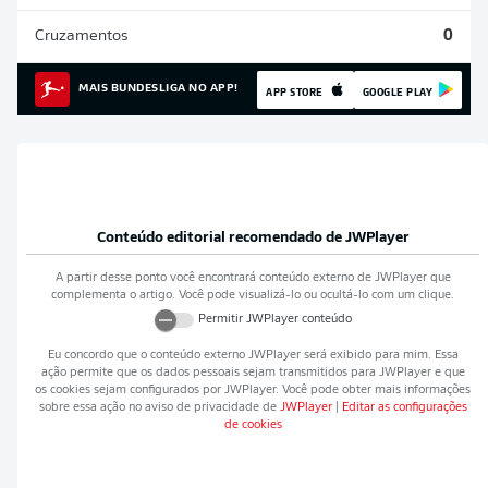
Cruzamentos
0
MAIS BUNDESLIGA NO APP!
APP STORE
GOOGLE PLAY
Conteúdo editorial recomendado de
JWPlayer
A partir desse ponto você encontrará conteúdo externo de
JWPlayer
que
complementa o artigo. Você pode visualizá-lo ou ocultá-lo com um clique.
Permitir
JWPlayer
conteúdo
Eu concordo que o conteúdo externo
JWPlayer
será exibido para mim. Essa
ação permite que os dados pessoais sejam transmitidos para
JWPlayer
e que
os cookies sejam configurados por
JWPlayer
. Você pode obter mais informações
sobre essa ação no aviso de privacidade de
JWPlayer
|
Editar as configurações
de cookies