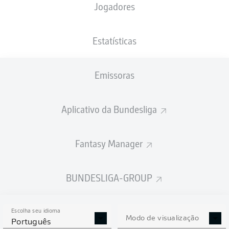
Jogadores
PESO
NACIONALIDADE
06.09.1995
ALTURA
81
SVK
30 ANOS
181 CM
KG
Estatísticas
Emissoras
Competition
Bundesliga 2
Aplicativo da Bundesliga
Season
Fantasy Manager
BUNDESLIGA-GROUP
ESTATÍSTICAS DA
TEMPORADA 2024/2025
Escolha seu idioma
Modo de visualização
Português