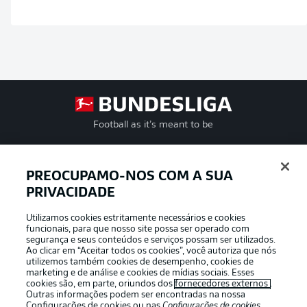
Football as it’s meant to be
PREOCUPAMO-NOS COM A SUA
PRIVACIDADE
APLICATIVO DA BUNDESLIGA
Utilizamos cookies estritamente necessários e cookies
funcionais, para que nosso site possa ser operado com
segurança e seus conteúdos e serviços possam ser utilizados.
Ao clicar em “Aceitar todos os cookies”, você autoriza que nós
utilizemos também cookies de desempenho, cookies de
Oferecido por
marketing e de análise e cookies de mídias sociais. Esses
cookies são, em parte, oriundos dos
fornecedores externos
.
Outras informações podem ser encontradas na nossa
Configurações de cookies
ou nas
Configurações de cookies
,