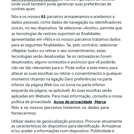
onde você também pode gerenciar suas preferências de
cookies quan.
Nós e os nossos
61
parceiros armazenamos e acedemos a
dados pessoais, como dados de navegação ou identificadores
únicos, no seu dispositivo. Se selecionar «Aceito», permite que
as tecnologias de rastreio suportem as finalidades
apresentadas em «Nós e os nossos parceiros tratamos dados
para as seguintes finalidades». Se, pelo contrário, selecionar
«Rejeitar tudo» ou retirar o seu consentimento, estas
Publicidade
Avisos legais
tecnologias serão desativadas. Se os rastreadores forem
Gerir preferências
Aviso de privacidade
desativados, alguns conteúdos e anúncios que vê poderão
não ser tão relevantes para si. Pode voltar a este menu para
Termos de uso
Trabalhe conosco
alterar as suas escolhas ou retirar o consentimento a qualquer
momento clicando na ligação Gerir preferências na parte
Marca
Contato
inferior da página Web (ou no ícone na parte inferior
Jogadores
esquerda da página, se aplicável). As suas escolhas serão
aplicadas em Website. Para mais informação, consulte a nossa
política de privacidade.
Aviso de privacidade
Marca
Nós e os nossos parceiros tratamos os dados para
fornecermos:
Utilizar dados de geolocalização precisos. Procurar ativamente
as características do dispositivo para identificação. Armazenar
e/ou aceder a informações num dispositivo. Publicidade e