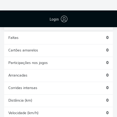
DESARMES
DISPUTAS
REALIZADOS
ÁREAS GANHAS
0
0
Login
Faltas
0
Cartões amarelos
0
Participações nos jogos
0
Arrancadas
0
Corridas intensas
0
Distância (km)
0
Velocidade (km/h)
0