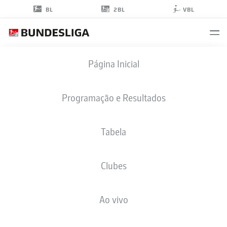
2BL
BL
VBL
MATÚŠ
Página Inicial
BERO
19
Programação e Resultados
Tabela
MEIO-CAMPO
Clubes
BOCHUM
ESTATÍSTICAS DA TEMPORADA 2024/2025
GOLS
Ao vivo