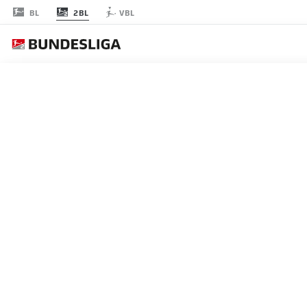
2BL
BL
VBL
RODADA 9
AO 