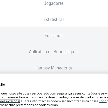
Jogadores
A escalação inicial será divulgada 60 minutos antes do início da partid
Estatísticas
Emissoras
Aplicativo da Bundesliga
Fantasy Manager
BUNDESLIGA-GROUP
DE
Publicid
ra que nosso site possa ser operado com segurança e seus conteúdos e serv
Gerir pr
e nós utilizemos também cookies de desempenho, cookies de marketing e de a
APLICATIVO DA BUNDESLIGA
ores externos
. Outras informações podem ser encontradas na nossa
Confi
Termos 
ciar suas preferências de cookies quan.