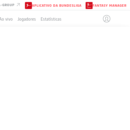
A-GROUP
APLICATIVO DA BUNDESLIGA
FANTASY MANAGER
Ao vivo
Jogadores
Estatísticas
ELA