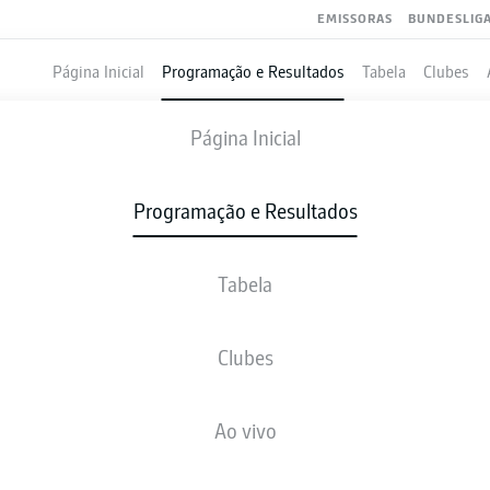
EMISSORAS
BUNDESLIG
Página Inicial
Programação e Resultados
Tabela
Clubes
BOCHUM
-
WOLFSBURG
Página Inicial
Programação e Resultados
Tabela
VIVO
NOTÍCIAS
ESCALAÇÕES
ESTATÍSTICAS
TAB
Clubes
Ao vivo
Verifique novamente