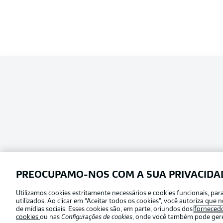
PREOCUPAMO-NOS COM A SUA PRIVACIDA
Utilizamos cookies estritamente necessários e cookies funcionais, pa
Football as it’s meant to be
utilizados. Ao clicar em “Aceitar todos os cookies”, você autoriza qu
Escolha seu idioma
de mídias sociais. Esses cookies são, em parte, oriundos dos
forneced
Português
cookies
ou nas
Configurações de cookies
, onde você também pode geren