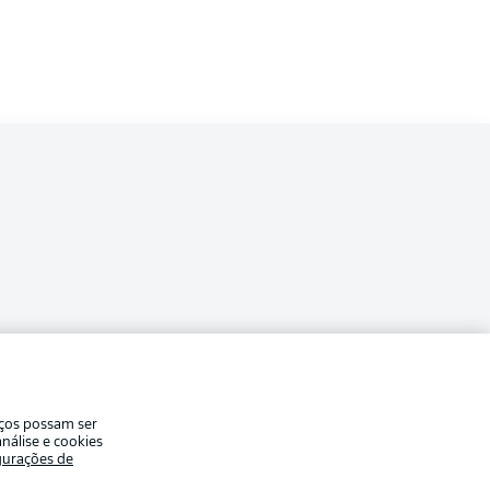
a
ade
Avisos legais
iços possam ser
eferências
Aviso de privacidade
nálise e cookies
gurações de
Modo de visualização
de uso
Trabalhe conosco