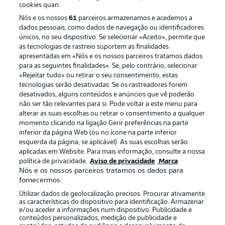
cookies quan.
Nós e os nossos
61
parceiros armazenamos e acedemos a
dados pessoais, como dados de navegação ou identificadores
únicos, no seu dispositivo. Se selecionar «Aceito», permite que
as tecnologias de rastreio suportem as finalidades
apresentadas em «Nós e os nossos parceiros tratamos dados
para as seguintes finalidades». Se, pelo contrário, selecionar
«Rejeitar tudo» ou retirar o seu consentimento, estas
Publicidade
Avisos legais
tecnologias serão desativadas. Se os rastreadores forem
Gerir preferências
Aviso de privacidade
desativados, alguns conteúdos e anúncios que vê poderão
não ser tão relevantes para si. Pode voltar a este menu para
Termos de uso
Trabalhe conosco
alterar as suas escolhas ou retirar o consentimento a qualquer
momento clicando na ligação Gerir preferências na parte
Marca
Contato
inferior da página Web (ou no ícone na parte inferior
Jogadores
esquerda da página, se aplicável). As suas escolhas serão
aplicadas em Website. Para mais informação, consulte a nossa
política de privacidade.
Aviso de privacidade
Marca
Nós e os nossos parceiros tratamos os dados para
fornecermos:
Utilizar dados de geolocalização precisos. Procurar ativamente
as características do dispositivo para identificação. Armazenar
e/ou aceder a informações num dispositivo. Publicidade e
conteúdos personalizados, medição de publicidade e