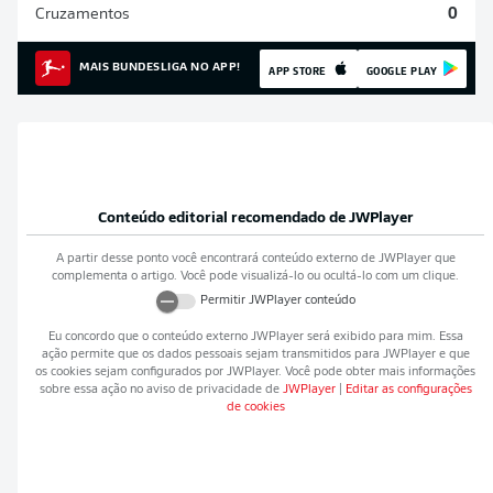
Cruzamentos
0
MAIS BUNDESLIGA NO APP!
APP STORE
GOOGLE PLAY
Conteúdo editorial recomendado de
JWPlayer
A partir desse ponto você encontrará conteúdo externo de
JWPlayer
que
complementa o artigo. Você pode visualizá-lo ou ocultá-lo com um clique.
Permitir
JWPlayer
conteúdo
Eu concordo que o conteúdo externo
JWPlayer
será exibido para mim. Essa
ação permite que os dados pessoais sejam transmitidos para
JWPlayer
e que
os cookies sejam configurados por
JWPlayer
. Você pode obter mais informações
sobre essa ação no aviso de privacidade de
JWPlayer
|
Editar as configurações
de cookies