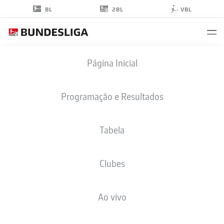
2BL
BL
VBL
CLEITON
Página Inicial
33
Programação e Resultados
Tabela
ZAGUEIRO
Clubes
WOLFSBURG
ESTATÍSTICAS DA TEMPORADA 2025/2026
GOLS
Ao vivo