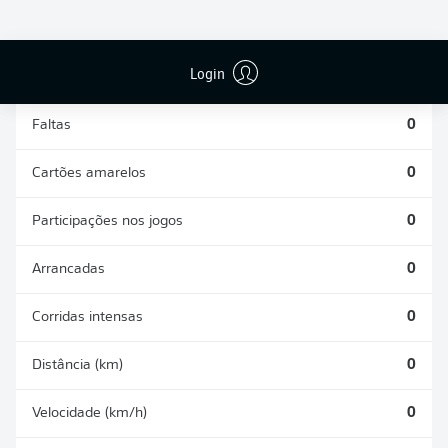
DESARMES
DISPUTAS
REALIZADOS
ÁREAS GANHAS
0
0
Login
Faltas
0
Cartões amarelos
0
Participações nos jogos
0
Arrancadas
0
Corridas intensas
0
Distância (km)
0
Velocidade (km/h)
0