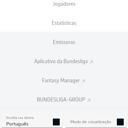
Jogadores
NACIONALIDADE
25.04.2003
ALTURA
BRA
23 ANOS
194 CM
Estatísticas
Competition
Emissoras
Bundesliga 2
Aplicativo da Bundesliga
Season
Fantasy Manager
ESTATÍSTICAS DA
BUNDESLIGA-GROUP
TEMPORADA 2025/2026
Escolha seu idioma
Modo de visualização
Português