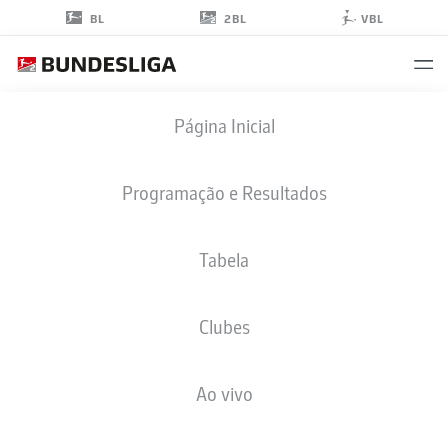
2BL
BL
VBL
CHRISTIAN
Página Inicial
RASMUSSEN
7
Programação e Resultados
Tabela
ATACANTE
Clubes
BOCHUM
ESTATÍSTICAS DA TEMPORADA 2026/2027
GOLS
COMP
Ao vivo