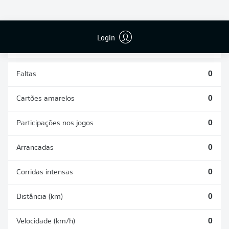
DESARMES
DISPUTAS
REALIZADOS
ÁREAS GANHAS
0
0
Login
Faltas
0
Cartões amarelos
0
Participações nos jogos
0
Arrancadas
0
Corridas intensas
0
Distância (km)
0
Velocidade (km/h)
0