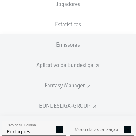
Jogadores
PESO
NACIONALIDADE
19.01.2003
ALTURA
75
DNK
23 ANOS
184 CM
KG
Estatísticas
Emissoras
Competition
Bundesliga 2
Aplicativo da Bundesliga
Season
2026/2027
Fantasy Manager
BUNDESLIGA-GROUP
ESTATÍSTICAS DA
TEMPORADA 2026/2027
Escolha seu idioma
Modo de visualização
Português