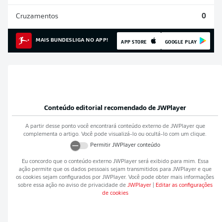
Cruzamentos
0
MAIS BUNDESLIGA NO APP!
APP STORE
GOOGLE PLAY
Conteúdo editorial recomendado de
JWPlayer
A partir desse ponto você encontrará conteúdo externo de
JWPlayer
que
complementa o artigo. Você pode visualizá-lo ou ocultá-lo com um clique.
Permitir
JWPlayer
conteúdo
Eu concordo que o conteúdo externo
JWPlayer
será exibido para mim. Essa
ação permite que os dados pessoais sejam transmitidos para
JWPlayer
e que
os cookies sejam configurados por
JWPlayer
. Você pode obter mais informações
sobre essa ação no aviso de privacidade de
JWPlayer
|
Editar as configurações
de cookies