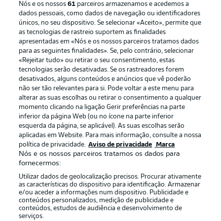
Nós e os nossos
61
parceiros armazenamos e acedemos a
dados pessoais, como dados de navegação ou identificadores
únicos, no seu dispositivo. Se selecionar «Aceito», permite que
as tecnologias de rastreio suportem as finalidades
apresentadas em «Nós e os nossos parceiros tratamos dados
para as seguintes finalidades». Se, pelo contrário, selecionar
«Rejeitar tudo» ou retirar o seu consentimento, estas
Publicidade
Avisos legais
tecnologias serão desativadas. Se os rastreadores forem
Gerir preferências
Aviso de privacidade
desativados, alguns conteúdos e anúncios que vê poderão
não ser tão relevantes para si. Pode voltar a este menu para
Termos de uso
Trabalhe conosco
alterar as suas escolhas ou retirar o consentimento a qualquer
momento clicando na ligação Gerir preferências na parte
Marca
Contato
inferior da página Web (ou no ícone na parte inferior
Jogadores
esquerda da página, se aplicável). As suas escolhas serão
aplicadas em Website. Para mais informação, consulte a nossa
política de privacidade.
Aviso de privacidade
Marca
Nós e os nossos parceiros tratamos os dados para
fornecermos:
Utilizar dados de geolocalização precisos. Procurar ativamente
as características do dispositivo para identificação. Armazenar
e/ou aceder a informações num dispositivo. Publicidade e
conteúdos personalizados, medição de publicidade e
conteúdos, estudos de audiência e desenvolvimento de
serviços.