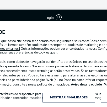
Login
Publicid
Gerir pr
DE
APLICATIVO DA BUNDESLIGA
Termos 
ra que nosso site possa ser operado com segurança e seus conteúdos e serv
Marca
e nós utilizemos também cookies de desempenho, cookies de marketing e de a
ores externos
. Outras informações podem ser encontradas na nossa
Confi
Jogador
ciar suas preferências de cookies quan.
s, como dados de navegação ou identificadores únicos, no seu dispositivo
dades apresentadas em «Nós e os nossos parceiros tratamos dados para as s
r o seu consentimento, estas tecnologias serão desativadas. Se os rastreadore
elevantes para si. Pode voltar a este menu para alterar as suas escolhas ou
ias na parte inferior da página Web (ou no ícone na parte inferior esquerd
ormação, consulte a nossa política de privacidade.
Aviso de privacidade
Ma
:
Escolha seu idioma
acterísticas do dispositivo para identificação. Armazenar e/ou aceder a inf
Português
MOSTRAR FINALIDADES
icidade e conteúdos, estudos de audiência e desenvolvimento de serviços.
INGRESSOS