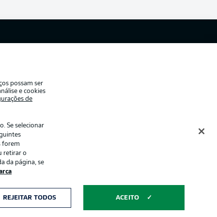
ade
Avisos legais
eferências
Aviso de privacidade
de uso
Trabalhe conosco
iços possam ser
Contato
nálise e cookies
gurações de
es
. Se selecionar
eguintes
s forem
 retirar o
a da página, se
rca
ormações num
Modo de visualização
REJEITAR TODOS
ACEITO