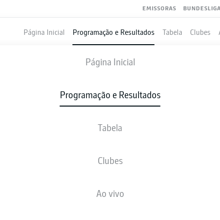
EMISSORAS
BUNDESLIG
Página Inicial
Programação e Resultados
Tabela
Clubes
KARLSRUHE
-
WOLFSBURG
Página Inicial
Programação e Resultados
Tabela
VIVO
NOTÍCIAS
ESCALAÇÕES
ESTATÍSTICAS
TAB
Clubes
sáb., 29.08.2026
11:00 AM
Ao vivo
BBBank Wildpark