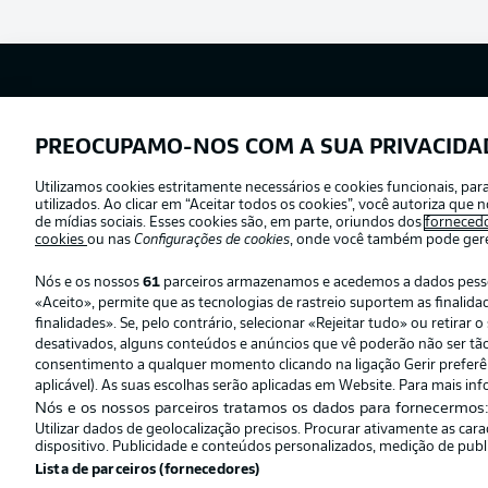
Football as it’s meant to be
PREOCUPAMO-NOS COM A SUA PRIVACIDA
Utilizamos cookies estritamente necessários e cookies funcionais, pa
Oferecido por
utilizados. Ao clicar em “Aceitar todos os cookies”, você autoriza qu
de mídias sociais. Esses cookies são, em parte, oriundos dos
forneced
cookies
ou nas
Configurações de cookies
, onde você também pode geren
Nós e os nossos
61
parceiros armazenamos e acedemos a dados pessoai
«Aceito», permite que as tecnologias de rastreio suportem as finali
finalidades». Se, pelo contrário, selecionar «Rejeitar tudo» ou retira
desativados, alguns conteúdos e anúncios que vê poderão não ser tão r
consentimento a qualquer momento clicando na ligação Gerir preferênc
aplicável). As suas escolhas serão aplicadas em Website. Para mais inf
Nós e os nossos parceiros tratamos os dados para fornecermos
Utilizar dados de geolocalização precisos. Procurar ativamente as car
© 2026 Bundesliga-Gruppe GmbH
dispositivo. Publicidade e conteúdos personalizados, medição de publ
Lista de parceiros (fornecedores)