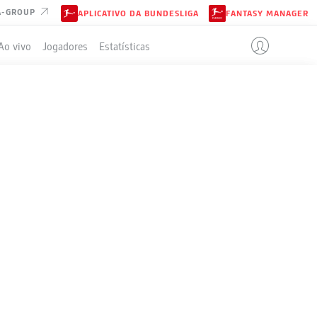
A-GROUP
APLICATIVO DA BUNDESLIGA
FANTASY MANAGER
Ao vivo
Jogadores
Estatísticas
ELA