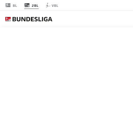
2BL
BL
VBL
RODADA 3
AO 