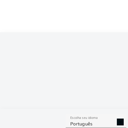
Competition
Bundesliga 2
Season
2026/2027
ESTAT
Escolha seu idioma
DESARMES
DISPU
Português
REALIZADOS
ÁREAS G