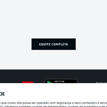
EQUIPE COMPLETA
Publicid
Gerir pr
DE
APLICATIVO DA BUNDESLIGA
Termos 
ra que nosso site possa ser operado com segurança e seus conteúdos e serv
Marca
e nós utilizemos também cookies de desempenho, cookies de marketing e de a