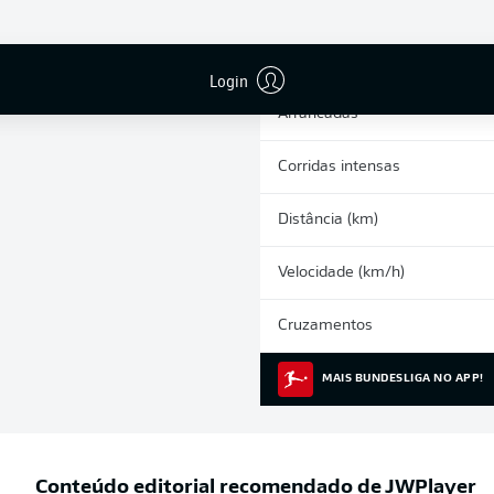
0
Cartões amarelos
Participações nos jogos
Login
Arrancadas
Corridas intensas
Distância (km)
Velocidade (km/h)
Cruzamentos
MAIS BUNDESLIGA NO APP!
Conteúdo editorial recomendado de
JWPlayer