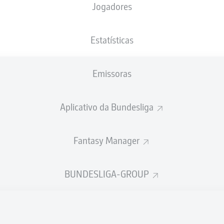
Jogadores
NACIONALIDADE
19.07.2006
ALTURA
PESO
TUN
, DEU
20 ANOS
175 CM
61 KG
Estatísticas
Emissoras
Aplicativo da Bundesliga
Fantasy Manager
ÍSTICAS DA TEMPORADA 202
BUNDESLIGA-GROUP
Faltas
TAS
ANHAS