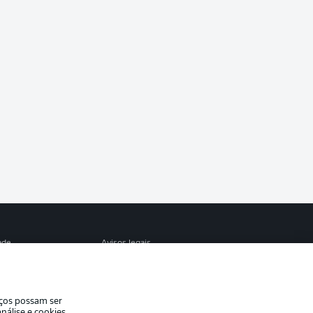
ade
Avisos legais
eferências
Aviso de privacidade
de uso
Trabalhe conosco
iços possam ser
Contato
nálise e cookies