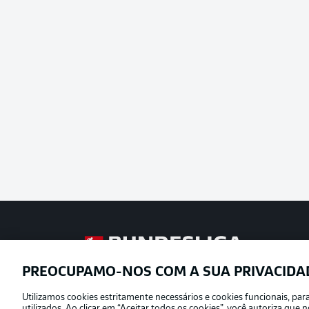
Football as it’s meant to be
PREOCUPAMO-NOS COM A SUA PRIVACIDA
Utilizamos cookies estritamente necessários e cookies funcionais, pa
Oferecido por
utilizados. Ao clicar em “Aceitar todos os cookies”, você autoriza qu