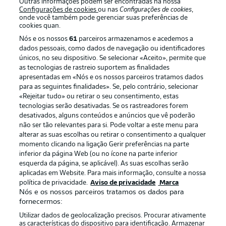
Outras informações podem ser encontradas na nossa
Configurações de cookies
ou nas
Configurações de cookies
,
onde você também pode gerenciar suas preferências de
cookies quan.
Nós e os nossos
61
parceiros armazenamos e acedemos a
dados pessoais, como dados de navegação ou identificadores
únicos, no seu dispositivo. Se selecionar «Aceito», permite que
as tecnologias de rastreio suportem as finalidades
apresentadas em «Nós e os nossos parceiros tratamos dados
para as seguintes finalidades». Se, pelo contrário, selecionar
«Rejeitar tudo» ou retirar o seu consentimento, estas
Publicidade
Avisos legais
tecnologias serão desativadas. Se os rastreadores forem
Gerir preferências
Aviso de privacidade
desativados, alguns conteúdos e anúncios que vê poderão
não ser tão relevantes para si. Pode voltar a este menu para
Termos de uso
Trabalhe conosco
alterar as suas escolhas ou retirar o consentimento a qualquer
momento clicando na ligação Gerir preferências na parte
Marca
Contato
inferior da página Web (ou no ícone na parte inferior
Jogadores
esquerda da página, se aplicável). As suas escolhas serão
aplicadas em Website. Para mais informação, consulte a nossa
política de privacidade.
Aviso de privacidade
Marca
Nós e os nossos parceiros tratamos os dados para
fornecermos:
Utilizar dados de geolocalização precisos. Procurar ativamente
as características do dispositivo para identificação. Armazenar