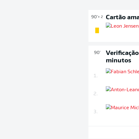
Cartão ama
90'
+ 2
Verificaçã
90'
minutos
1.
2.
3.