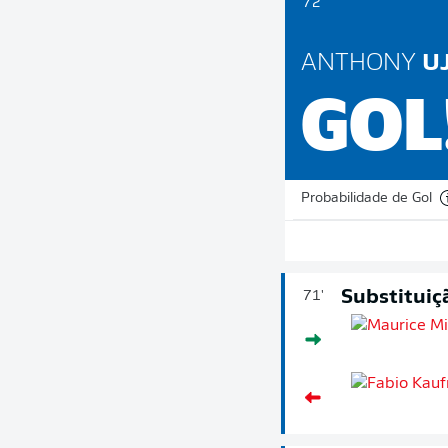
72'
ANTHONY
U
GOL
Probabilidade de Gol
Substituiç
71'