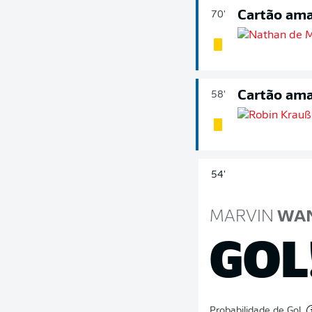
Cartão ama
70'
Cartão ama
58'
54'
MARVIN
WAN
GOL
Probabilidade de Gol