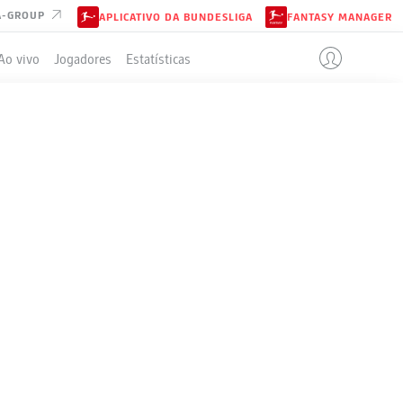
A-GROUP
APLICATIVO DA BUNDESLIGA
FANTASY MANAGER
Ao vivo
Jogadores
Estatísticas
ELA