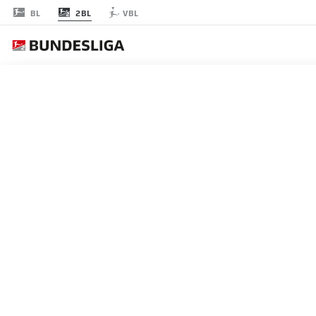
2BL
BL
VBL
RODADA 9
AO 