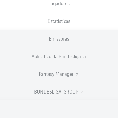
Jogadores
Estatísticas
Emissoras
Aplicativo da Bundesliga
Fantasy Manager
A. Ujah
72'
BUNDESLIGA-GROUP
54'
M. Wanitzek
A. Ujah
44'
EINTRACHT-STADION
(17.307 Espectadores)