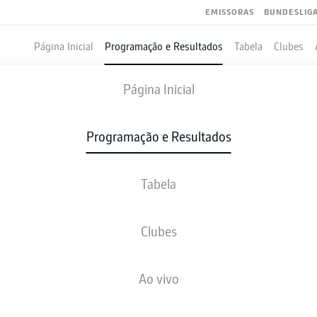
EMISSORAS
BUNDESLIG
Página Inicial
Programação e Resultados
Tabela
Clubes
BRAUNSCHWEIG
-
KARLSRUHE
Página Inicial
EBS
KSC
2
1
Programação e Resultados
Tabela
VIVO
NOTÍCIAS
ESCALAÇÕES
ESTATÍSTICAS
TAB
Clubes
Ao vivo