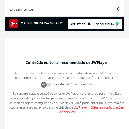
Cruzamentos
0
MAIS BUNDESLIGA NO APP!
APP STORE
GOOGLE PLAY
Conteúdo editorial recomendado de
JWPlayer
A partir desse ponto você encontrará conteúdo externo de
JWPlayer
que
complementa o artigo. Você pode visualizá-lo ou ocultá-lo com um clique.
Permitir
JWPlayer
conteúdo
Eu concordo que o conteúdo externo
JWPlayer
será exibido para mim. Essa
ação permite que os dados pessoais sejam transmitidos para
JWPlayer
e que
os cookies sejam configurados por
JWPlayer
. Você pode obter mais informações
sobre essa ação no aviso de privacidade de
JWPlayer
|
Editar as configurações
de cookies