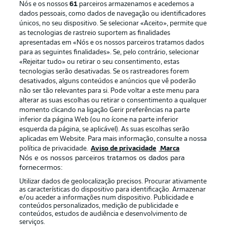
Nós e os nossos
61
parceiros armazenamos e acedemos a
dados pessoais, como dados de navegação ou identificadores
únicos, no seu dispositivo. Se selecionar «Aceito», permite que
as tecnologias de rastreio suportem as finalidades
apresentadas em «Nós e os nossos parceiros tratamos dados
para as seguintes finalidades». Se, pelo contrário, selecionar
«Rejeitar tudo» ou retirar o seu consentimento, estas
Publicidade
Avisos legais
tecnologias serão desativadas. Se os rastreadores forem
Gerir preferências
Aviso de privacidade
desativados, alguns conteúdos e anúncios que vê poderão
não ser tão relevantes para si. Pode voltar a este menu para
Termos de uso
Emissoras
alterar as suas escolhas ou retirar o consentimento a qualquer
momento clicando na ligação Gerir preferências na parte
Trabalhe conosco
Marca
inferior da página Web (ou no ícone na parte inferior
Contato
Jogadores
esquerda da página, se aplicável). As suas escolhas serão
aplicadas em Website. Para mais informação, consulte a nossa
política de privacidade.
Aviso de privacidade
Marca
Nós e os nossos parceiros tratamos os dados para
fornecermos:
Utilizar dados de geolocalização precisos. Procurar ativamente
as características do dispositivo para identificação. Armazenar
e/ou aceder a informações num dispositivo. Publicidade e
conteúdos personalizados, medição de publicidade e
conteúdos, estudos de audiência e desenvolvimento de
serviços.