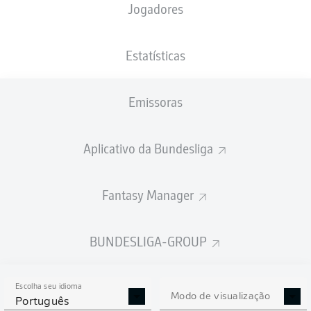
Jogadores
NACIONALIDADE
PESO
10.10.2002
ALTURA
DEU
, IRL
66
23 ANOS
169 CM
KG
Estatísticas
Emissoras
Competition
Bundesliga
Aplicativo da Bundesliga
Season
2026/2027
Fantasy Manager
BUNDESLIGA-GROUP
ESTATÍSTICAS DA
TEMPORADA 2026/2027
Escolha seu idioma
Modo de visualização
Português