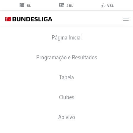
2BL
BL
VBL
PAUL
Página Inicial
NEBEL
8
Programação e Resultados
Tabela
MEIO-CAMPO
Clubes
MAINZ
ESTATÍSTICAS DA TEMPORADA 2026/2027
GOLS
COMP
Ao vivo