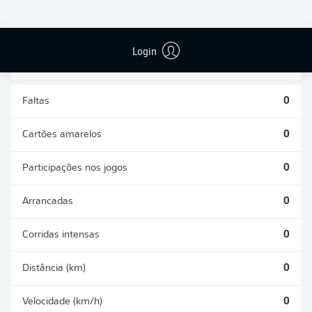
DESARMES
DISPUTAS
REALIZADOS
ÁREAS GANHAS
0
0
Login
Faltas
0
Cartões amarelos
0
Participações nos jogos
0
Arrancadas
0
Corridas intensas
0
Distância (km)
0
Velocidade (km/h)
0