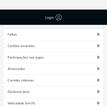
DESARMES
DISPUTAS
REALIZADOS
ÁREAS GANHAS
0
0
Login
Faltas
0
Cartões amarelos
0
Participações nos jogos
0
Arrancadas
0
Corridas intensas
0
Distância (km)
0
Velocidade (km/h)
0