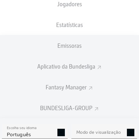
Jogadores
PESO
NACIONALIDADE
24.10.1991
ALTURA
81
DEU
34 ANOS
186 CM
KG
Estatísticas
Emissoras
Competition
Bundesliga 2
Aplicativo da Bundesliga
Season
2026/2027
Fantasy Manager
BUNDESLIGA-GROUP
ESTATÍSTICAS DA
TEMPORADA 2026/2027
Escolha seu idioma
Modo de visualização
Português