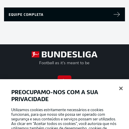
EQUIPE COMPLETA
Football as it’s meant to be
APLICATIVO DA BUNDESLIGA
PREOCUPAMO-NOS COM A SUA
PRIVACIDADE
Utilizamos cookies estritamente necessários e cookies
funcionais, para que nosso site possa ser operado com
segurança e seus conteúdos e serviços possam ser utilizados.
Oferecido por
Ao clicar em “Aceitar todos os cookies”, você autoriza que nós
utilizemos também cookies de desempenho, cookies de