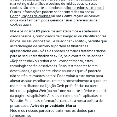
marketing e de análise e cookies de mídias sociais. Esses
cookies são, em parte, oriundos dos
fornecedores externos
.
Outras informações podem ser encontradas na nossa
Configurações de cookies
ou nas
Configurações de cookies
,
onde você também pode gerenciar suas preferências de
cookies quan.
Nós e os nossos
61
parceiros armazenamos e acedemos a
dados pessoais, como dados de navegação ou identificadores
únicos, no seu dispositivo. Se selecionar «Aceito», permite que
as tecnologias de rastreio suportem as finalidades
apresentadas em «Nós e os nossos parceiros tratamos dados
Publicidade
Avisos legais
para as seguintes finalidades». Se, pelo contrário, selecionar
«Rejeitar tudo» ou retirar o seu consentimento, estas
Gerir preferências
Aviso de privacidade
tecnologias serão desativadas. Se os rastreadores forem
desativados, alguns conteúdos e anúncios que vê poderão
Termos de uso
Trabalhe conosco
não ser tão relevantes para si. Pode voltar a este menu para
Marca
Contato
alterar as suas escolhas ou retirar o consentimento a qualquer
momento clicando na ligação Gerir preferências na parte
Jogadores
inferior da página Web (ou no ícone na parte inferior esquerda
da página, se aplicável). As suas escolhas serão aplicadas em
Website. Para mais informação, consulte a nossa política de
privacidade.
Aviso de privacidade
Marca
Nós e os nossos parceiros tratamos os dados para
fornecermos: