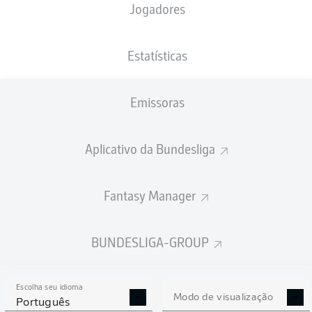
Jogadores
Baris Atik
Luc Castaignos
Jason Ceka
Estatísticas
Emissoras
Moritz-Broni Kwarteng
Amara Condé
Aplicativo da Bundesliga
Silas Gnaka
Fantasy Manager
Mo El Hankouri
Daniel Heber
Jamie Lawrence
Herbert Bockhorn
BUNDESLIGA-GROUP
Escolha seu idioma
Dominik Reimann
Modo de visualização
Português