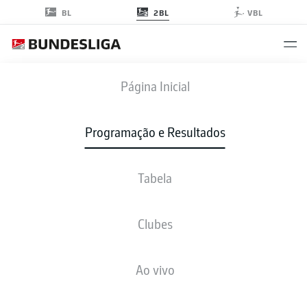
2BL
BL
VBL
FCM
-
FCK
Página Inicial
FCM
FCK
2
0
Programação e Resultados
Tabela
AO VIVO
NOTÍCIAS
ESCALAÇÕES
ESTATÍSTICAS
TABELA
Clubes
4-3-3
3-4-1-2
Ao vivo
ESCALAÇÃO INICIAL
MAGDEBURG