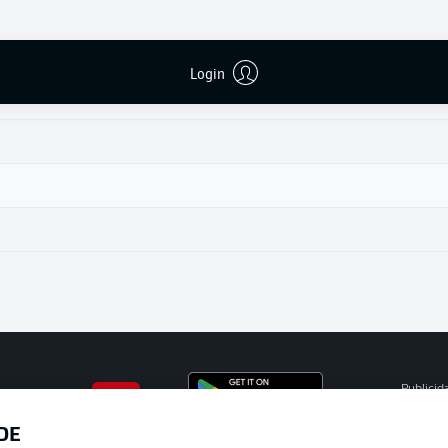
Login
Publicid
Gerir pr
DE
APLICATIVO DA BUNDESLIGA