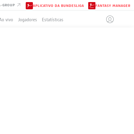
A-GROUP
APLICATIVO DA BUNDESLIGA
FANTASY MANAGER
Ao vivo
Jogadores
Estatísticas
ELA
+/-
P