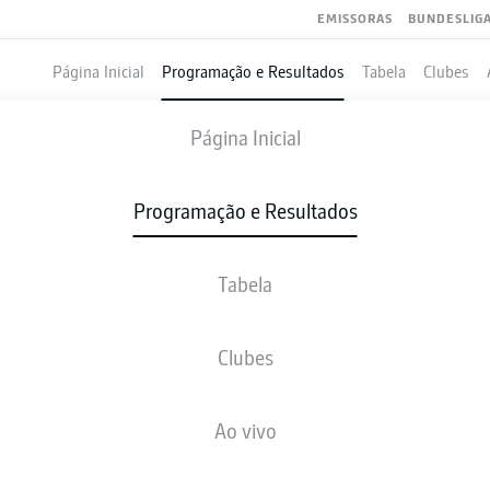
EMISSORAS
BUNDESLIG
Página Inicial
Programação e Resultados
Tabela
Clubes
MAGDEBURG
-
KAISERSLAUTERN
Página Inicial
FCM
FCK
2
0
Programação e Resultados
Tabela
VIVO
NOTÍCIAS
ESCALAÇÕES
ESTATÍSTICAS
TAB
Clubes
V-E-P
G
Ao vivo