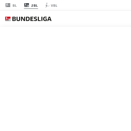
2BL
BL
VBL
RODADA 23
AO 
J