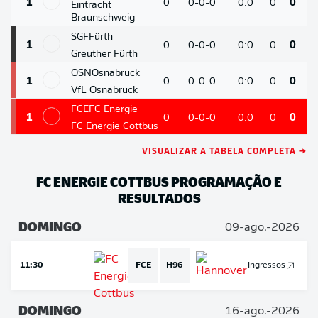
1
0
0-0-0
0:0
0
0
Eintracht
Braunschweig
SGF
Fürth
1
0
0-0-0
0:0
0
0
Greuther Fürth
OSN
Osnabrück
1
0
0-0-0
0:0
0
0
VfL Osnabrück
FCE
FC Energie
1
0
0-0-0
0:0
0
0
FC Energie Cottbus
VISUALIZAR A TABELA COMPLETA →
FC ENERGIE COTTBUS
PROGRAMAÇÃO E
RESULTADOS
DOMINGO
09-ago.-2026
11:30
FCE
H96
Ingressos
DOMINGO
16-ago.-2026