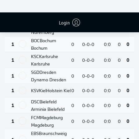
Kaiserslautern
BSC
Hertha
1
0
0-0-0
0:0
0
0
Hertha Berlin
Login
FCN
Nuremberg
1
0
0-0-0
0:0
0
0
Nuremberg
BOC
Bochum
1
0
0-0-0
0:0
0
0
Bochum
KSC
Karlsruhe
1
0
0-0-0
0:0
0
0
Karlsruhe
SGD
Dresden
1
0
0-0-0
0:0
0
0
Dynamo Dresden
1
KSV
Kiel
Holstein Kiel
0
0-0-0
0:0
0
0
DSC
Bielefeld
1
0
0-0-0
0:0
0
0
Arminia Bielefeld
FCM
Magdeburg
1
0
0-0-0
0:0
0
0
Magdeburg
EBS
Braunschweig