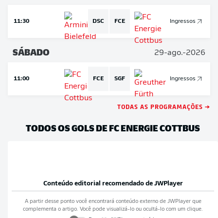
11:30
DSC
FCE
Ingressos
SÁBADO
29-ago.-2026
11:00
FCE
SGF
Ingressos
TODAS AS PROGRAMAÇÕES →
TODOS OS GOLS DE FC ENERGIE COTTBUS
Conteúdo editorial recomendado de
JWPlayer
A partir desse ponto você encontrará conteúdo externo de
JWPlayer
que
complementa o artigo. Você pode visualizá-lo ou ocultá-lo com um clique.