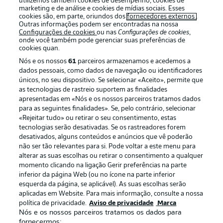
utilizemos também cookies de desempenho, cookies de
Oferecido por
marketing e de análise e cookies de mídias sociais. Esses
cookies são, em parte, oriundos dos
fornecedores externos
.
Outras informações podem ser encontradas na nossa
Configurações de cookies
ou nas
Configurações de cookies
,
onde você também pode gerenciar suas preferências de
cookies quan.
Nós e os nossos
61
parceiros armazenamos e acedemos a
dados pessoais, como dados de navegação ou identificadores
únicos, no seu dispositivo. Se selecionar «Aceito», permite que
as tecnologias de rastreio suportem as finalidades
apresentadas em «Nós e os nossos parceiros tratamos dados
para as seguintes finalidades». Se, pelo contrário, selecionar
«Rejeitar tudo» ou retirar o seu consentimento, estas
Publicidade
Avisos legais
tecnologias serão desativadas. Se os rastreadores forem
Gerir preferências
Aviso de privacidade
desativados, alguns conteúdos e anúncios que vê poderão
não ser tão relevantes para si. Pode voltar a este menu para
Termos de uso
Trabalhe conosco
alterar as suas escolhas ou retirar o consentimento a qualquer
momento clicando na ligação Gerir preferências na parte
Marca
Contato
inferior da página Web (ou no ícone na parte inferior
Jogadores
esquerda da página, se aplicável). As suas escolhas serão
aplicadas em Website. Para mais informação, consulte a nossa
política de privacidade.
Aviso de privacidade
Marca
Nós e os nossos parceiros tratamos os dados para
fornecermos: