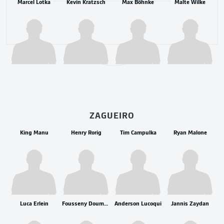
Marcel Lotka
Kevin Kratzsch
Max Böhnke
Malte Wilke
ZAGUEIRO
King Manu
Henry Rorig
Tim Campulka
Ryan Malone
Luca Erlein
Fousseny Doumbia
Anderson Lucoqui
Jannis Zaydan