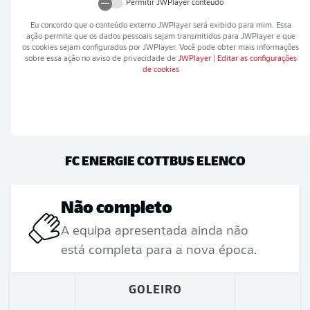
Permitir
JWPlayer
conteúdo
Eu concordo que o conteúdo externo
JWPlayer
será exibido para mim. Essa
ação permite que os dados pessoais sejam transmitidos para
JWPlayer
e que
os cookies sejam configurados por
JWPlayer
. Você pode obter mais informações
sobre essa ação no aviso de privacidade de
JWPlayer
|
Editar as configurações
de cookies
FC ENERGIE COTTBUS
ELENCO
Não completo
A equipa apresentada ainda não
está completa para a nova época.
GOLEIRO