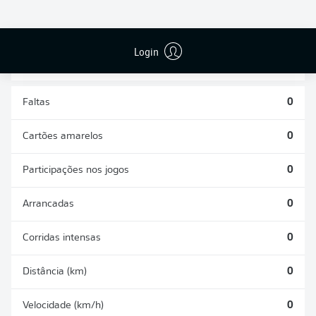
DESARMES
DISPUTAS
REALIZADOS
ÁREAS GANHAS
0
0
Login
Faltas
0
Cartões amarelos
0
Participações nos jogos
0
Arrancadas
0
Corridas intensas
0
Distância (km)
0
Velocidade (km/h)
0