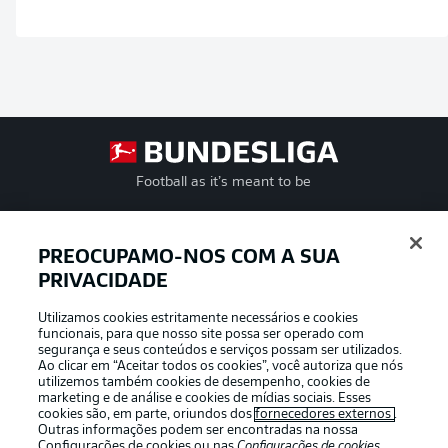
Football as it’s meant to be
PREOCUPAMO-NOS COM A SUA
PRIVACIDADE
APLICATIVO DA BUNDESLIGA
Utilizamos cookies estritamente necessários e cookies
funcionais, para que nosso site possa ser operado com
segurança e seus conteúdos e serviços possam ser utilizados.
Ao clicar em “Aceitar todos os cookies”, você autoriza que nós
utilizemos também cookies de desempenho, cookies de
Oferecido por
marketing e de análise e cookies de mídias sociais. Esses
cookies são, em parte, oriundos dos
fornecedores externos
.
Outras informações podem ser encontradas na nossa
Configurações de cookies
ou nas
Configurações de cookies
,