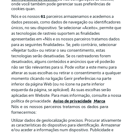
onde você também pode gerenciar suas preferências de
cookies quan.
Nós e os nossos
61
parceiros armazenamos e acedemos a
dados pessoais, como dados de navegação ou identificadores
únicos, no seu dispositivo. Se selecionar «Aceito», permite que
as tecnologias de rastreio suportem as finalidades
apresentadas em «Nós e os nossos parceiros tratamos dados
para as seguintes finalidades». Se, pelo contrário, selecionar
«Rejeitar tudo» ou retirar o seu consentimento, estas
Publicidade
Avisos legais
tecnologias serão desativadas. Se os rastreadores forem
Gerir preferências
Aviso de privacidade
desativados, alguns conteúdos e anúncios que vê poderão
não ser tão relevantes para si. Pode voltar a este menu para
Termos de uso
Trabalhe conosco
alterar as suas escolhas ou retirar o consentimento a qualquer
momento clicando na ligação Gerir preferências na parte
Marca
Contato
inferior da página Web (ou no ícone na parte inferior
Jogadores
esquerda da página, se aplicável). As suas escolhas serão
aplicadas em Website. Para mais informação, consulte a nossa
política de privacidade.
Aviso de privacidade
Marca
Nós e os nossos parceiros tratamos os dados para
fornecermos:
Utilizar dados de geolocalização precisos. Procurar ativamente
as características do dispositivo para identificação. Armazenar
e/ou aceder a informações num dispositivo. Publicidade e