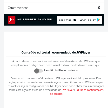
Cruzamentos
0
MAIS BUNDESLIGA NO APP!
APP STORE
GOOGLE PLAY
Conteúdo editorial recomendado de
JWPlayer
A partir desse ponto você encontrará conteúdo externo de
JWPlayer
que
complementa o artigo. Você pode visualizá-lo ou ocultá-lo com um clique.
Permitir
JWPlayer
conteúdo
Eu concordo que o conteúdo externo
JWPlayer
será exibido para mim. Essa
ação permite que os dados pessoais sejam transmitidos para
JWPlayer
e que
os cookies sejam configurados por
JWPlayer
. Você pode obter mais informações
sobre essa ação no aviso de privacidade de
JWPlayer
|
Editar as configurações
de cookies