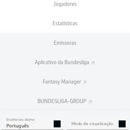
Jogadores
PESO
NACIONALIDADE
03.03.2000
ALTURA
84
DEU
26 ANOS
181 CM
KG
Estatísticas
Emissoras
Competition
Bundesliga 2
Aplicativo da Bundesliga
Season
Fantasy Manager
BUNDESLIGA-GROUP
ESTATÍSTICAS DA
TEMPORADA 2019/2020
Escolha seu idioma
Modo de visualização
Português