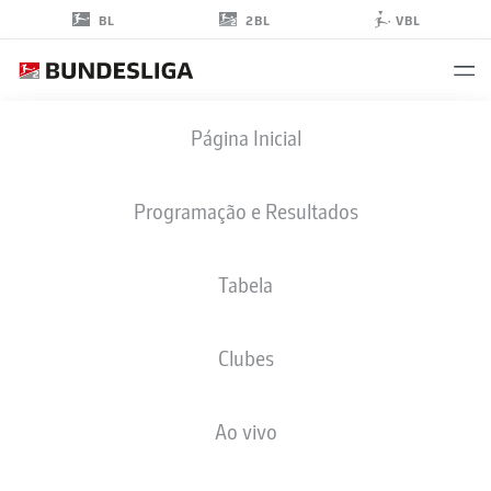
2BL
BL
VBL
HENRY
Página Inicial
RORIG
0
Programação e Resultados
Tabela
ZAGUEIRO
Clubes
FC ENERGIE COTTBUS
ESTATÍSTICAS DA TEMPORADA 2019/2020
GOLS
Ao vivo