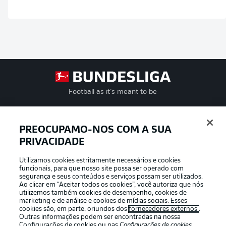
Football as it’s meant to be
PREOCUPAMO-NOS COM A SUA
PRIVACIDADE
APLICATIVO DA BUNDESLIGA
Utilizamos cookies estritamente necessários e cookies
funcionais, para que nosso site possa ser operado com
segurança e seus conteúdos e serviços possam ser utilizados.
Ao clicar em “Aceitar todos os cookies”, você autoriza que nós
utilizemos também cookies de desempenho, cookies de
Oferecido por
marketing e de análise e cookies de mídias sociais. Esses
cookies são, em parte, oriundos dos
fornecedores externos
.
Outras informações podem ser encontradas na nossa
Configurações de cookies
ou nas
Configurações de cookies
,