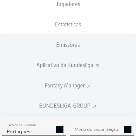
Jogadores
PESO
NACIONALIDADE
07.02.1997
ALTURA
77
DEU
29 ANOS
173 CM
KG
Estatísticas
Emissoras
Competition
Bundesliga 2
Aplicativo da Bundesliga
Season
Fantasy Manager
BUNDESLIGA-GROUP
ESTATÍSTICAS DA
TEMPORADA 2020/2021
Escolha seu idioma
Modo de visualização
Português