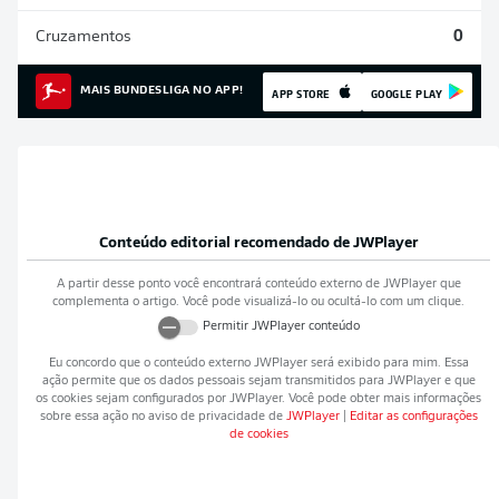
Cruzamentos
0
MAIS BUNDESLIGA NO APP!
APP STORE
GOOGLE PLAY
Conteúdo editorial recomendado de
JWPlayer
A partir desse ponto você encontrará conteúdo externo de
JWPlayer
que
complementa o artigo. Você pode visualizá-lo ou ocultá-lo com um clique.
Permitir
JWPlayer
conteúdo
Eu concordo que o conteúdo externo
JWPlayer
será exibido para mim. Essa
ação permite que os dados pessoais sejam transmitidos para
JWPlayer
e que
os cookies sejam configurados por
JWPlayer
. Você pode obter mais informações
sobre essa ação no aviso de privacidade de
JWPlayer
|
Editar as configurações
de cookies