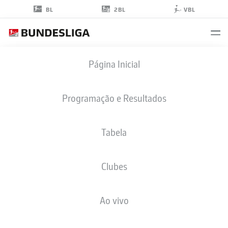
2BL
BL
VBL
JONAS
Página Inicial
HOFMANN
0
Programação e Resultados
Tabela
MEIO-CAMPO
Clubes
FC ENERGIE COTTBUS
ESTATÍSTICAS DA TEMPORADA 2020/2021
GOLS
Ao vivo