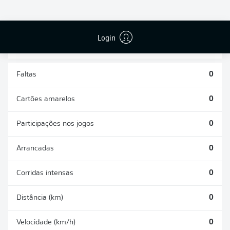
DESARMES
DISPUTAS
REALIZADOS
ÁREAS GANHAS
0
0
Login
Faltas
0
Cartões amarelos
0
Participações nos jogos
0
Arrancadas
0
Corridas intensas
0
Distância (km)
0
Velocidade (km/h)
0