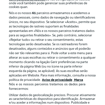
onde você também pode gerenciar suas preferências de
cookies quan.
Nós e os nossos
61
parceiros armazenamos e acedemos a
dados pessoais, como dados de navegação ou identificadores
únicos, no seu dispositivo. Se selecionar «Aceito», permite que
as tecnologias de rastreio suportem as finalidades
apresentadas em «Nós e os nossos parceiros tratamos dados
para as seguintes finalidades». Se, pelo contrário, selecionar
«Rejeitar tudo» ou retirar o seu consentimento, estas
Publicidade
Avisos legais
tecnologias serão desativadas. Se os rastreadores forem
Gerir preferências
Aviso de privacidade
desativados, alguns conteúdos e anúncios que vê poderão
não ser tão relevantes para si. Pode voltar a este menu para
Termos de uso
Trabalhe conosco
alterar as suas escolhas ou retirar o consentimento a qualquer
momento clicando na ligação Gerir preferências na parte
Marca
Contato
inferior da página Web (ou no ícone na parte inferior
Jogadores
esquerda da página, se aplicável). As suas escolhas serão
aplicadas em Website. Para mais informação, consulte a nossa
política de privacidade.
Aviso de privacidade
Marca
Nós e os nossos parceiros tratamos os dados para
fornecermos:
Utilizar dados de geolocalização precisos. Procurar ativamente
as características do dispositivo para identificação. Armazenar
e/ou aceder a informações num dispositivo. Publicidade e