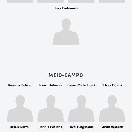
Joey Taubeneck
MEIO-CAMPO
Dominik Pelivan
Jonas Hofmann
Lukas Michelbrink
Tolcay Ciğerci
Julian Guttau
Jannis Boziaris
Axel Borgmann
Yusuf Wardak