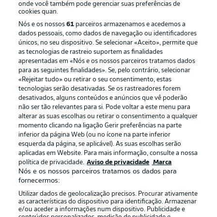
onde você também pode gerenciar suas preferências de
cookies quan.
Nós e os nossos
61
parceiros armazenamos e acedemos a
dados pessoais, como dados de navegação ou identificadores
únicos, no seu dispositivo. Se selecionar «Aceito», permite que
as tecnologias de rastreio suportem as finalidades
apresentadas em «Nós e os nossos parceiros tratamos dados
para as seguintes finalidades». Se, pelo contrário, selecionar
«Rejeitar tudo» ou retirar o seu consentimento, estas
Publicidade
Avisos legais
tecnologias serão desativadas. Se os rastreadores forem
Gerir preferências
Aviso de privacidade
desativados, alguns conteúdos e anúncios que vê poderão
não ser tão relevantes para si. Pode voltar a este menu para
Termos de uso
Trabalhe conosco
alterar as suas escolhas ou retirar o consentimento a qualquer
momento clicando na ligação Gerir preferências na parte
Marca
Contato
inferior da página Web (ou no ícone na parte inferior
Jogadores
esquerda da página, se aplicável). As suas escolhas serão
aplicadas em Website. Para mais informação, consulte a nossa
política de privacidade.
Aviso de privacidade
Marca
Nós e os nossos parceiros tratamos os dados para
fornecermos:
Utilizar dados de geolocalização precisos. Procurar ativamente
as características do dispositivo para identificação. Armazenar
e/ou aceder a informações num dispositivo. Publicidade e