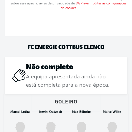
sobre essa ação no aviso de privacidade de
JWPlayer
|
Editar as configurações
de cookies
FC ENERGIE COTTBUS
ELENCO
Não completo
A equipa apresentada ainda não
está completa para a nova época.
GOLEIRO
Marcel Lotka
Kevin Kratzsch
Max Böhnke
Malte Wilke