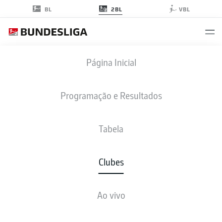
2BL
BL
VBL
FC ENERGIE COTTBUS
Página Inicial
Programação e Resultados
Tabela
Clubes
TABELA
PROGRAMAÇÃO E RESULTADOS
TODOS OS GOL
Ao vivo