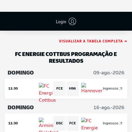
Hannover
FCN
Nuremberg
9
0
0-0-0
0:0
0
0
Nuremberg
Login
9
STP
St. Pauli
St. Pauli
0
0-0-0
0:0
0
0
VISUALIZAR A TABELA COMPLETA →
FC ENERGIE COTTBUS
PROGRAMAÇÃO E
RESULTADOS
DOMINGO
09-ago.-2026
11:30
FCE
H96
Ingressos
DOMINGO
16-ago.-2026
11:30
DSC
FCE
Ingressos