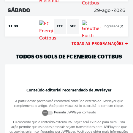
SÁBADO
29-ago.-2026
11:00
FCE
SGF
Ingressos
TODAS AS PROGRAMAÇÕES →
TODOS OS GOLS DE FC ENERGIE COTTBUS
Conteúdo editorial recomendado de
JWPlayer
A partir desse ponto você encontrará conteúdo externo de
JWPlayer
que
complementa o artigo. Você pode visualizá-lo ou ocultá-lo com um clique.
Permitir
JWPlayer
conteúdo
Eu concordo que o conteúdo externo
JWPlayer
será exibido para mim. Essa
ação permite que os dados pessoais sejam transmitidos para
JWPlayer
e que
os cookies sejam configurados por
JWPlayer
. Você pode obter mais informações