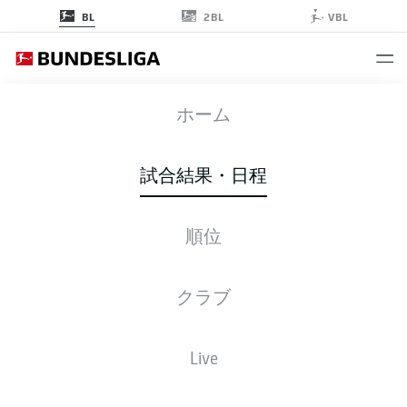
2BL
BL
VBL
RBL
-
ELV
ホーム
試合結果・日程
順位
ライブ
スターティングメンバー
データ
順位
クラブ
Live
後ほどご確認ください