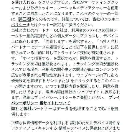
を受け入れる」をクリックすると、当社がマーケティングクッ
キーおよび分析クッキー、ソーシャルメディアクッキーを使用
することに同意したことになります。これらのクッキーの一部
は、
第三者
からのものです。詳細については、当社の
クッキー
ログイン
ポリシー
またはクッキー設定をご参照ください。
当社と当社のパートナー
61
社は、利用者のデバイスの閲覧デ
ータや一意的識別子などの個人データにアクセスし、デバイス
上に保存します。「同意します」を選択すると、「当社と当社
パートナーはデータを処理することで以下を提供します」に記
載されている目的に対してトラッキング技術が有効化されま
Football as it's meant to be
す。「すべて拒否する」を選択するか、同意を撤回すると、ト
ラッキング技術は無効化されます。トラッキング技術が無効化
されている場合、利用者の関心事との関連が低いコンテンツや
広告が表示される可能性があります。ウェブページの下にある
優先設定を管理する リンクまたは をクリックするとこのメニュ
BUNDESLIGA APP
ーが開きますので、いつでも選択内容を変更したり、同意を撤
回したりできます。選択内容は当社の ウェブサイト に反映され
ます。詳細はプライバシーポリシーをご参照ください。
プライ
バシーポリシー
当サイトについて
弊社と弊社パートナーはデータを処理することで以下を提
供します:
Official Partners
正確な位置情報データを利用する. 識別のためにデバイス特性を
アクティブにスキャンする. 情報をデバイスに保存および／また