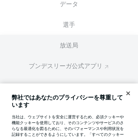
データ
スターティングメンバーは試合開始の 60分前
に公開されます
選手
放送局
ブンデスリーガ公式アプリ
ファンタジー・マネジャー
弊社ではあなたのプライバシーを尊重して
います
BUNDESLIGA-GROUP
当社は、ウェブサイトを安全に運営するため、必須クッキーや
機能クッキーを使用しており、そのコンテンツやサービスのさ
言語をお選びください
らなる最適化を図るために、そのパフォーマンスや利用状況を
Display Mode
日本語
記録することができるようにしています。「すべてのクッキー