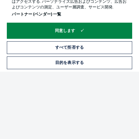
はアクセスする. パーソナライズ広告およびコンテンツ、広告お
よびコンテンツの測定、ユーザー層調査、サービス開発.
パートナー (ベンダー) 一覧
同意します
すべて拒否する
プライバシー・ポリシー
優先設定を管理する
目的を表示する
チケット
利用条件
放送局
求人
選手
当サイトについて
© 2026 Bundesliga-Gruppe GmbH