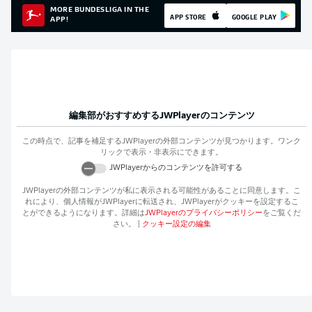
MORE BUNDESLIGA IN THE
APP STORE
GOOGLE PLAY
APP!
編集部がおすすめする
JWPlayer
のコンテンツ
この時点で、記事を補足する
JWPlayer
の外部コンテンツが見つかります。ワンク
リックで表示・非表示にできます。
JWPlayer
からのコンテンツを許可する
JWPlayer
の外部コンテンツが私に表示される可能性があることに同意します。こ
れにより、個人情報が
JWPlayer
に転送され、
JWPlayer
がクッキーを設定するこ
とができるようになります。詳細は
JWPlayer
のプライバシーポリシー
をご覧くだ
さい。
|
クッキー設定の編集