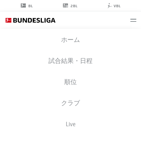
2BL
BL
VBL
MAX
ホーム
FINKGRÄFE
35
試合結果・日程
順位
擁護者
クラブ
RB LEIPZIG
統計 シーズン 2026/2027
ゴール
チームメイト
Live