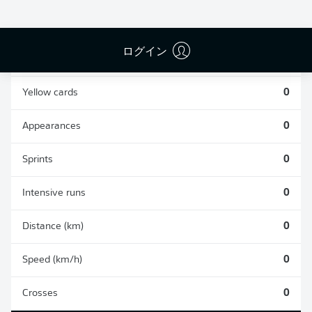
0
0
ログイン
Fouls
0
Yellow cards
0
Appearances
0
Sprints
0
Intensive runs
0
Distance (km)
0
Speed (km/h)
0
Crosses
0