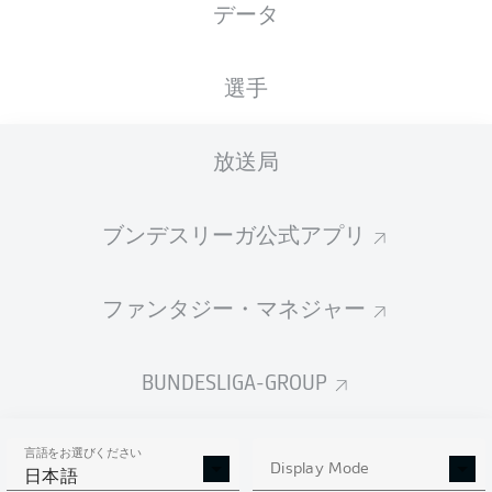
データ
国籍
27.03.2004
身長
体重
DEU
22 年
183 CM
77 KG
選手
Competition
放送局
Bundesliga
Season
ブンデスリーガ公式アプリ
2026/2027
ファンタジー・マネジャー
統計 シーズン 2026/2027
BUNDESLIGA-GROUP
言語をお選びください
AERIAL DUELS
Display Mode
TACKLES WON
日本語
WON