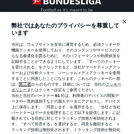
Football as it's meant to be
弊社ではあなたのプライバシーを尊重して
います
BUNDESLIGA APP
当社は、ウェブサイトを安全に運営するため、必須クッキーや
機能クッキーを使用しており、そのコンテンツやサービスのさ
らなる最適化を図るために、そのパフォーマンスや利用状況を
記録することができるようにしています。「すべてのクッキー
を受け入れる」をクリックすると、当社がマーケティングクッ
Official Partners
キーおよび分析クッキー、ソーシャルメディアクッキーを使用
することに同意したことになります。これらのクッキーの一部
は、
第三者
からのものです。詳細については、当社の
クッキー
ポリシー
またはクッキー設定をご参照ください。
当社と当社のパートナー
61
社は、利用者のデバイスの閲覧デ
ータや一意的識別子などの個人データにアクセスし、デバイス
上に保存します。「同意します」を選択すると、「当社と当社
パートナーはデータを処理することで以下を提供します」に記
載されている目的に対してトラッキング技術が有効化されま
す。「すべて拒否する」を選択するか、同意を撤回すると、ト
ラッキング技術は無効化されます。トラッキング技術が無効化