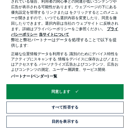
されている場合、利用者の関心事との関連が低いコンテンツや
広告が表示される可能性があります。ウェブページの下にある
プライバシー・ポリシー
優先設定を管理する
優先設定を管理する リンクまたは をクリックするとこのメニュ
利用条件
放送局
ーが開きますので、いつでも選択内容を変更したり、同意を撤
回したりできます。選択内容は当社の ウェブサイト に反映され
求人
選手
ます。詳細はプライバシーポリシーをご参照ください。
プライ
バシーポリシー
当サイトについて
当サイトについて
弊社と弊社パートナーはデータを処理することで以下を提
供します:
正確な位置情報データを利用する. 識別のためにデバイス特性を
アクティブにスキャンする. 情報をデバイスに保存および／また
はアクセスする. パーソナライズ広告およびコンテンツ、広告お
よびコンテンツの測定、ユーザー層調査、サービス開発.
© 2026 Bundesliga-Gruppe GmbH
パートナー (ベンダー) 一覧
言語をお選びください
同意します
日本語
すべて拒否する
Display Mode
目的を表示する