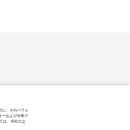
バシー・ポリシー
優先設定を管理する
めに、そのパフォ
件
放送局
キーおよび分析ク
ては、当社の
ク
Display Mode
選手