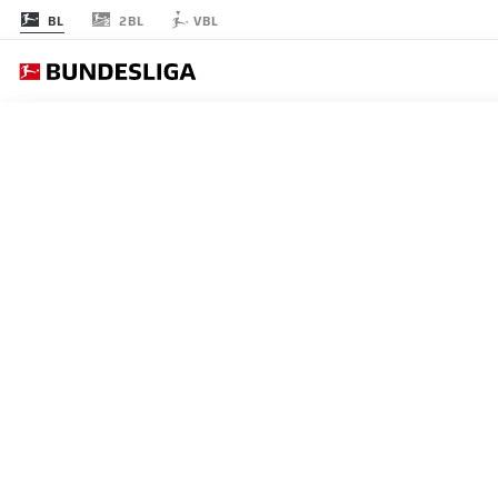
2BL
BL
VBL
節 6