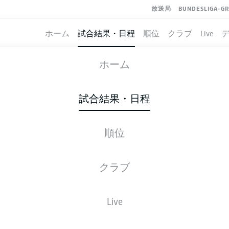
放送局
BUNDESLIGA-G
ホーム
試合結果・日程
順位
クラブ
Live
WERDER BREMEN
-
PADERBORN
ホーム
試合結果・日程
順位
ライブ
スターティングメンバー
データ
順
クラブ
Live
後ほどご確認ください