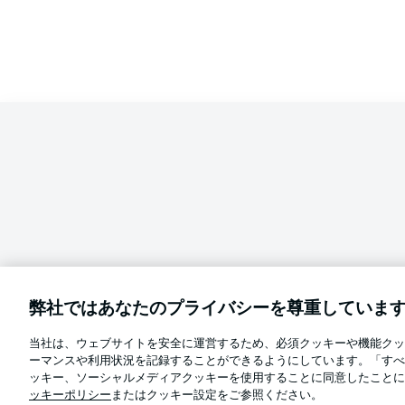
弊社ではあなたのプライバシーを尊重していま
当社は、ウェブサイトを安全に運営するため、必須クッキーや機能クッ
Football as it's meant to be
ーマンスや利用状況を記録することができるようにしています。「すべ
言語をお選びください
ッキー、ソーシャルメディアクッキーを使用することに同意したことに
日本語
ッキーポリシー
またはクッキー設定をご参照ください。