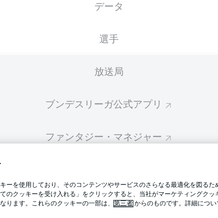
データ
スターティングメンバーは試合開始の 60分前に公開されます
選手
放送局
ブンデスリーガ公式アプリ
ファンタジー・マネジャー
す
BUNDESLIGA-GROUP
プライ
キーを使用しており、そのコンテンツやサービスのさらなる最適化を図るた
利用条
てのクッキーを受け入れる」をクリックすると、当社がマーケティングクッ
BUNDESLIGA APP
なります。これらのクッキーの一部は、
第三者
からのものです。詳細につい
求人