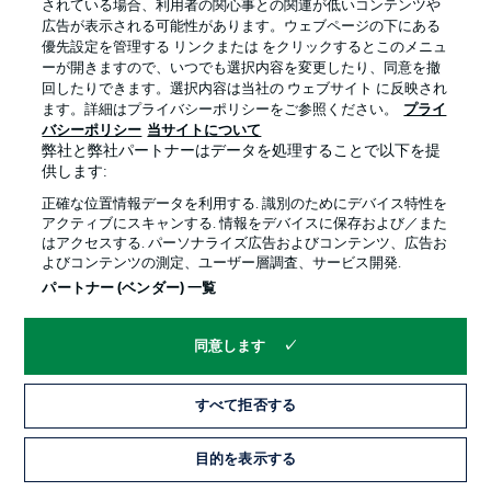
されている場合、利用者の関心事との関連が低いコンテンツや
広告が表示される可能性があります。ウェブページの下にある
プライバシー・ポリシー
優先設定を管理する
優先設定を管理する リンクまたは をクリックするとこのメニュ
利用条件
放送局
ーが開きますので、いつでも選択内容を変更したり、同意を撤
回したりできます。選択内容は当社の ウェブサイト に反映され
求人
選手
ます。詳細はプライバシーポリシーをご参照ください。
プライ
バシーポリシー
当サイトについて
当サイトについて
弊社と弊社パートナーはデータを処理することで以下を提
供します:
正確な位置情報データを利用する. 識別のためにデバイス特性を
アクティブにスキャンする. 情報をデバイスに保存および／また
はアクセスする. パーソナライズ広告およびコンテンツ、広告お
よびコンテンツの測定、ユーザー層調査、サービス開発.
© 2026 Bundesliga-Gruppe GmbH
パートナー (ベンダー) 一覧
言語をお選びください
同意します
日本語
すべて拒否する
Display Mode
目的を表示する