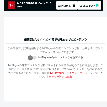
MORE BUNDESLIGA IN THE
APP STORE
GOOGLE PLAY
APP!
編集部がおすすめする
JWPlayer
のコンテンツ
この時点で、記事を補足する
JWPlayer
の外部コンテンツが見つかります。ワンク
リックで表示・非表示にできます。
JWPlayer
からのコンテンツを許可する
JWPlayer
の外部コンテンツが私に表示される可能性があることに同意します。こ
れにより、個人情報が
JWPlayer
に転送され、
JWPlayer
がクッキーを設定するこ
とができるようになります。詳細は
JWPlayer
のプライバシーポリシー
をご覧くだ
さい。
|
クッキー設定の編集