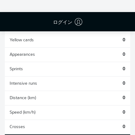
0
0
ログイン
Fouls
0
Yellow cards
0
Appearances
0
Sprints
0
Intensive runs
0
Distance (km)
0
Speed (km/h)
0
Crosses
0