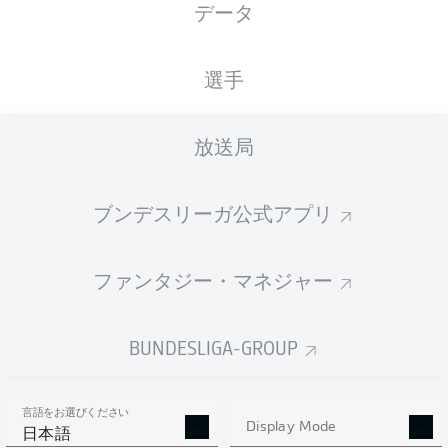
データ
国籍
27.12.1996
身長
体重
CHE
29 年
189 CM
81 KG
選手
Competition
放送局
Bundesliga
Season
ブンデスリーガ公式アプリ
2026/2027
ファンタジー・マネジャー
統計 シーズン 2026/2027
BUNDESLIGA-GROUP
言語をお選びください
AERIAL DUELS
Display Mode
TACKLES WON
日本語
WON