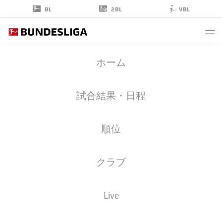
2BL
BL
VBL
CEDRIC
ホーム
ITTEN
26
試合結果・日程
順位
ストライカー
クラブ
WERDER BREMEN
統計 シーズン 2026/2027
ゴール
チームメイト
Live