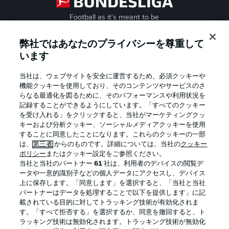
Football as it's meant to be
弊社ではあなたのプライバシーを尊重して
います
BUNDESLIGA APP
当社は、ウェブサイトを安全に運営するため、必須クッキーや
機能クッキーを使用しており、そのコンテンツやサービスのさ
らなる最適化を図るために、そのパフォーマンスや利用状況を
記録することができるようにしています。「すべてのクッキー
を受け入れる」をクリックすると、当社がマーケティングクッ
Official Partners
キーおよび分析クッキー、ソーシャルメディアクッキーを使用
することに同意したことになります。これらのクッキーの一部
は、
第三者
からのものです。詳細については、当社の
クッキー
ポリシー
またはクッキー設定をご参照ください。
当社と当社のパートナー
61
社は、利用者のデバイスの閲覧デ
ータや一意的識別子などの個人データにアクセスし、デバイス
上に保存します。「同意します」を選択すると、「当社と当社
パートナーはデータを処理することで以下を提供します」に記
載されている目的に対してトラッキング技術が有効化されま
す。「すべて拒否する」を選択するか、同意を撤回すると、ト
ラッキング技術は無効化されます。トラッキング技術が無効化