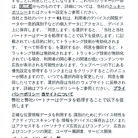
することに同意したことになります。これらのクッキーの一部
は、
第三者
からのものです。詳細については、当社の
クッキー
ポリシー
またはクッキー設定をご参照ください。
当社と当社のパートナー
61
社は、利用者のデバイスの閲覧デ
BUNDESLIGA APP
ータや一意的識別子などの個人データにアクセスし、デバイス
上に保存します。「同意します」を選択すると、「当社と当社
パートナーはデータを処理することで以下を提供します」に記
載されている目的に対してトラッキング技術が有効化されま
す。「すべて拒否する」を選択するか、同意を撤回すると、ト
ラッキング技術は無効化されます。トラッキング技術が無効化
Official Partners
されている場合、利用者の関心事との関連が低いコンテンツや
広告が表示される可能性があります。ウェブページの下にある
優先設定を管理する リンクまたは をクリックするとこのメニュ
ーが開きますので、いつでも選択内容を変更したり、同意を撤
回したりできます。選択内容は当社の ウェブサイト に反映され
ます。詳細はプライバシーポリシーをご参照ください。
プライ
バシーポリシー
当サイトについて
弊社と弊社パートナーはデータを処理することで以下を提
供します:
正確な位置情報データを利用する. 識別のためにデバイス特性を
アクティブにスキャンする. 情報をデバイスに保存および／また
はアクセスする. パーソナライズ広告およびコンテンツ、広告お
プライバシー・ポリシー
優先設定を管理する
よびコンテンツの測定、ユーザー層調査、サービス開発.