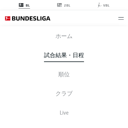
2BL
BL
VBL
TSG
-
SGE
ホーム
試合結果・日程
順位
ライブ
スターティングメンバー
データ
順位
クラブ
Live
金, 19.03.2027 - 日, 21.03.2027
この試合日程はスケジュールが確定していません。。