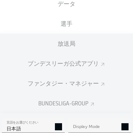
データ
SNP Arena
選手
放送局
広告
ブンデスリーガ公式アプリ
Hello and welcome!
ファンタジー・マネジャー
Welcome along and thanks for joining us for build-up
and live coverage of this Matchday 27 fixture between
TSG Hoffenheim and Eintracht Frankfurt.
BUNDESLIGA-GROUP
言語をお選びください
Display Mode
日本語