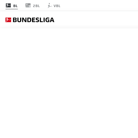
2BL
BL
VBL
節 27