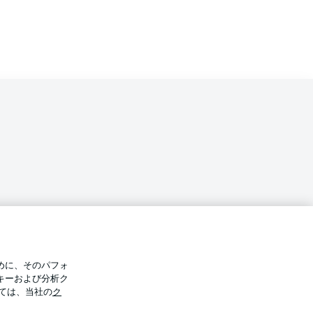
バシー・ポリシー
優先設定を管理する
めに、そのパフォ
件
放送局
キーおよび分析ク
ては、当社の
ク
Display Mode
選手