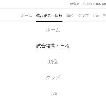
放送局
BUNDESLIGA-G
ホーム
試合結果・日程
順位
クラブ
Live
HOFFENHEIM
-
EINTRACHT FRAN
ホーム
試合結果・日程
順位
ライブ
スターティングメンバー
データ
順
クラブ
Live
後ほどご確認ください