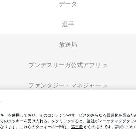
データ
スターティングメンバーは試合開始の 60分前に公開されます
選手
放送局
ブンデスリーガ公式アプリ
ファンタジー・マネジャー
す
BUNDESLIGA-GROUP
プライ
キーを使用しており、そのコンテンツやサービスのさらなる最適化を図るた
利用条
てのクッキーを受け入れる」をクリックすると、当社がマーケティングクッ
BUNDESLIGA APP
なります。これらのクッキーの一部は、
第三者
からのものです。詳細につい
求人