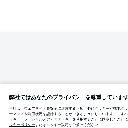
弊社ではあなたのプライバシーを尊重していま
当社は、ウェブサイトを安全に運営するため、必須クッキーや機能クッ
Football as it's meant to be
ーマンスや利用状況を記録することができるようにしています。「すべ
言語をお選びください
ッキー、ソーシャルメディアクッキーを使用することに同意したことに
日本語
ッキーポリシー
またはクッキー設定をご参照ください。