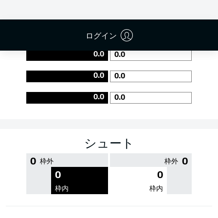
PASS EFFICIENCY
ログイン
0.0
0.0
0.0
0.0
0.0
0.0
シュート
0
0
枠外
枠外
0
0
枠内
枠内