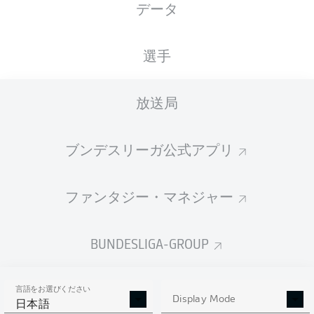
データ
XGOALS
選手
放送局
ブンデスリーガ公式アプリ
ファンタジー・マネジャー
Goals
BUNDESLIGA-GROUP
PASSES COMPLETED
言語をお選びください
0
0
Display Mode
日本語
成功率
0 %
0 %