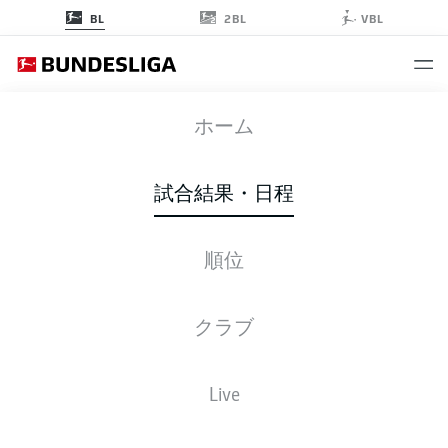
2BL
BL
VBL
BMG
-
VFB
ホーム
試合結果・日程
順位
ライブ
スターティングメンバー
データ
順位
クラブ
Live