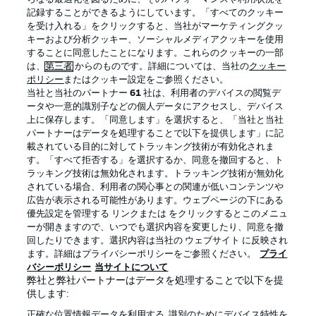
記録することができるようにしています。「すべてのクッキー
を受け入れる」をクリックすると、当社がマーケティングクッ
Official Partners
キーおよび分析クッキー、ソーシャルメディアクッキーを使用
することに同意したことになります。これらのクッキーの一部
は、
第三者
からのものです。詳細については、当社の
クッキー
ポリシー
またはクッキー設定をご参照ください。
当社と当社のパートナー
61
社は、利用者のデバイスの閲覧デ
ータや一意的識別子などの個人データにアクセスし、デバイス
上に保存します。「同意します」を選択すると、「当社と当社
パートナーはデータを処理することで以下を提供します」に記
載されている目的に対してトラッキング技術が有効化されま
す。「すべて拒否する」を選択するか、同意を撤回すると、ト
ラッキング技術は無効化されます。トラッキング技術が無効化
されている場合、利用者の関心事との関連が低いコンテンツや
広告が表示される可能性があります。ウェブページの下にある
プライバシー・ポリシー
優先設定を管理する
優先設定を管理する リンクまたは をクリックするとこのメニュ
利用条件
放送局
ーが開きますので、いつでも選択内容を変更したり、同意を撤
回したりできます。選択内容は当社の ウェブサイト に反映され
求人
選手
ます。詳細はプライバシーポリシーをご参照ください。
プライ
バシーポリシー
当サイトについて
当サイトについて
弊社と弊社パートナーはデータを処理することで以下を提
供します:
正確な位置情報データを利用する. 識別のためにデバイス特性を