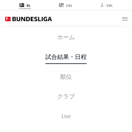
2BL
BL
VBL
BMG
-
VFB
ホーム
試合結果・日程
順位
ライブ
スターティングメンバー
データ
順位
クラブ
Live
後ほどご確認ください