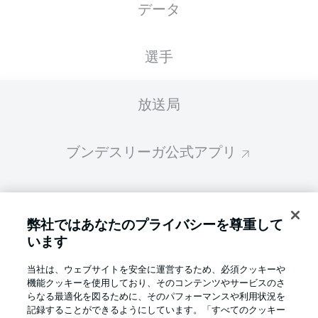
データ
スターティングメンバーは試合開始の 60分前
に公開されます
選手
放送局
ブンデスリーガ公式アプリ
ファンタジー・マネジャー
弊社ではあなたのプライバシーを尊重して
います
BUNDESLIGA-GROUP
当社は、ウェブサイトを安全に運営するため、必須クッキーや
機能クッキーを使用しており、そのコンテンツやサービスのさ
言語をお選びください
らなる最適化を図るために、そのパフォーマンスや利用状況を
Display Mode
日本語
記録することができるようにしています。「すべてのクッキー