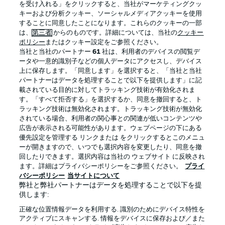
を受け入れる」をクリックすると、当社がマーケティングクッ
キーおよび分析クッキー、ソーシャルメディアクッキーを使用
することに同意したことになります。これらのクッキーの一部
は、
第三者
からのものです。詳細については、当社の
クッキー
ログイン
ポリシー
またはクッキー設定をご参照ください。
当社と当社のパートナー
61
社は、利用者のデバイスの閲覧デ
ータや一意的識別子などの個人データにアクセスし、デバイス
上に保存します。「同意します」を選択すると、「当社と当社
パートナーはデータを処理することで以下を提供します」に記
載されている目的に対してトラッキング技術が有効化されま
Football as it's meant to be
す。「すべて拒否する」を選択するか、同意を撤回すると、ト
ラッキング技術は無効化されます。トラッキング技術が無効化
されている場合、利用者の関心事との関連が低いコンテンツや
広告が表示される可能性があります。ウェブページの下にある
優先設定を管理する リンクまたは をクリックするとこのメニュ
BUNDESLIGA APP
ーが開きますので、いつでも選択内容を変更したり、同意を撤
回したりできます。選択内容は当社の ウェブサイト に反映され
ます。詳細はプライバシーポリシーをご参照ください。
プライ
バシーポリシー
当サイトについて
弊社と弊社パートナーはデータを処理することで以下を提
供します:
Official Partners
正確な位置情報データを利用する. 識別のためにデバイス特性を
アクティブにスキャンする. 情報をデバイスに保存および／また