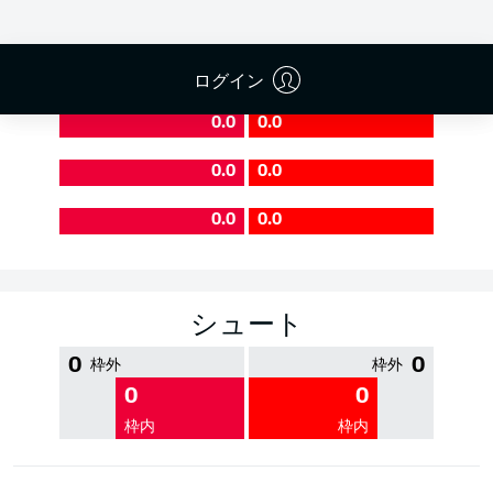
PASS EFFICIENCY
ログイン
0.0
0.0
0.0
0.0
0.0
0.0
シュート
0
0
枠外
枠外
0
0
枠内
枠内