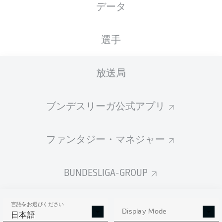
データ
XGOALS
選手
放送局
ブンデスリーガ公式アプリ
ファンタジー・マネジャー
Goals
BUNDESLIGA-GROUP
PASSES COMPLETED
言語をお選びください
0
0
Display Mode
日本語
成功率
0 %
0 %