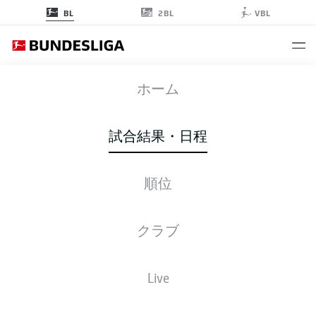
2BL
BL
VBL
FCB
-
B04
ホーム
試合結果・日程
順位
ライブ
スターティングメンバー
データ
順位
クラブ
Live