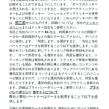
記録することができるようにしています。「すべてのクッキー
を受け入れる」をクリックすると、当社がマーケティングクッ
Official Partners
キーおよび分析クッキー、ソーシャルメディアクッキーを使用
することに同意したことになります。これらのクッキーの一部
は、
第三者
からのものです。詳細については、当社の
クッキー
ポリシー
またはクッキー設定をご参照ください。
当社と当社のパートナー
61
社は、利用者のデバイスの閲覧デ
ータや一意的識別子などの個人データにアクセスし、デバイス
上に保存します。「同意します」を選択すると、「当社と当社
パートナーはデータを処理することで以下を提供します」に記
載されている目的に対してトラッキング技術が有効化されま
す。「すべて拒否する」を選択するか、同意を撤回すると、ト
ラッキング技術は無効化されます。トラッキング技術が無効化
されている場合、利用者の関心事との関連が低いコンテンツや
広告が表示される可能性があります。ウェブページの下にある
プライバシー・ポリシー
優先設定を管理する
優先設定を管理する リンクまたは をクリックするとこのメニュ
利用条件
放送局
ーが開きますので、いつでも選択内容を変更したり、同意を撤
回したりできます。選択内容は当社の ウェブサイト に反映され
求人
選手
ます。詳細はプライバシーポリシーをご参照ください。
プライ
バシーポリシー
当サイトについて
当サイトについて
弊社と弊社パートナーはデータを処理することで以下を提
供します:
正確な位置情報データを利用する. 識別のためにデバイス特性を