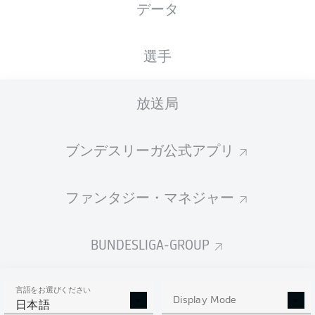
データ
Allianz Arena
選手
放送局
広告
ブンデスリーガ公式アプリ
Hello and welcome!
ファンタジー・マネジャー
Welcome along and thanks for joining us for build-up
and live coverage of this Matchday 16 fixture between
FC Bayern München and Bayer 04 Leverkusen.
BUNDESLIGA-GROUP
言語をお選びください
Display Mode
日本語