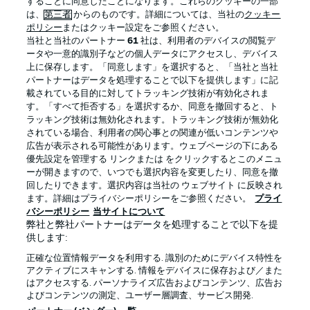
することに同意したことになります。これらのクッキーの一部
は、
第三者
からのものです。詳細については、当社の
クッキー
ポリシー
またはクッキー設定をご参照ください。
当社と当社のパートナー
61
社は、利用者のデバイスの閲覧デ
BUNDESLIGA APP
ータや一意的識別子などの個人データにアクセスし、デバイス
上に保存します。「同意します」を選択すると、「当社と当社
パートナーはデータを処理することで以下を提供します」に記
載されている目的に対してトラッキング技術が有効化されま
す。「すべて拒否する」を選択するか、同意を撤回すると、ト
ラッキング技術は無効化されます。トラッキング技術が無効化
Official Partners
されている場合、利用者の関心事との関連が低いコンテンツや
広告が表示される可能性があります。ウェブページの下にある
優先設定を管理する リンクまたは をクリックするとこのメニュ
ーが開きますので、いつでも選択内容を変更したり、同意を撤
回したりできます。選択内容は当社の ウェブサイト に反映され
ます。詳細はプライバシーポリシーをご参照ください。
プライ
バシーポリシー
当サイトについて
弊社と弊社パートナーはデータを処理することで以下を提
供します:
正確な位置情報データを利用する. 識別のためにデバイス特性を
アクティブにスキャンする. 情報をデバイスに保存および／また
はアクセスする. パーソナライズ広告およびコンテンツ、広告お
プライバシー・ポリシー
優先設定を管理する
よびコンテンツの測定、ユーザー層調査、サービス開発.