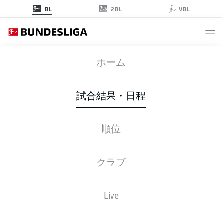
2BL
BL
VBL
FCB
-
B04
ホーム
試合結果・日程
順位
ライブ
スターティングメンバー
データ
順位
クラブ
Live
火, 12.01.2027 - 木, 14.01.2027
この試合日程はスケジュールが確定していません。。