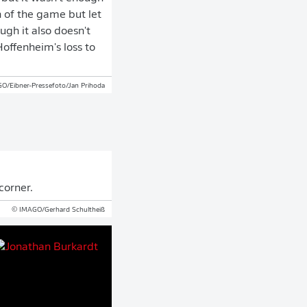
h of the game but let
ugh it also doesn't
offenheim's loss to
O/Eibner-Pressefoto/Jan Prihoda
corner.
© IMAGO/Gerhard Schultheiß