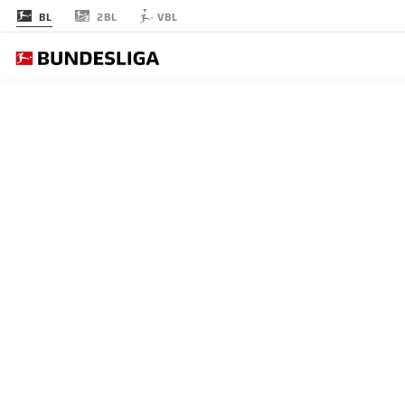
2BL
BL
VBL
EINT
節 34