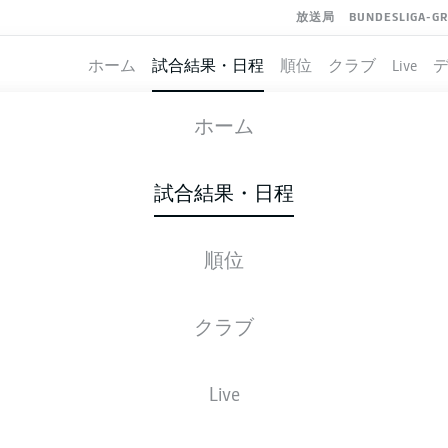
放送局
BUNDESLIGA-G
ホーム
試合結果・日程
順位
クラブ
Live
RACHT FRANKFURT
-
VFB STUTTGART
ホーム
SGE
VFB
2
2
試合結果・日程
順位
ライブ
スターティングメンバー
データ
順
クラブ
Live