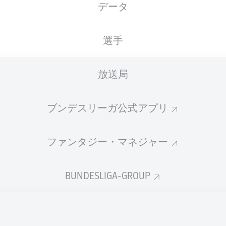
データ
選手
放送局
ブンデスリーガ公式アプリ
ファンタジー・マネジャー
J. Burkardt
90' +2'
BUNDESLIGA-GROUP
J. Burkardt
72'
45' +4'
N. Nartey
10'
C. Andrés