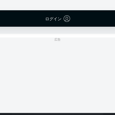
Deutsche Bank Park
(59,400 観客)
Tobias Welz
ログイン
広告