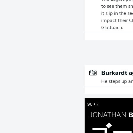
to see them sn
it slip in the 
impact their C
Gladbach.
Burkardt a
He steps up an
90'
+ 2
JONATHAN
B
ゴー