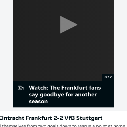
0:17
Watch: The Frankfurt fans
say goodbye for another
season
 Eintracht Frankfurt 2-2 VfB Stuttgart
l themselves from two goals down to rescue a point at home,