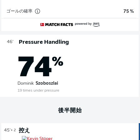
ゴールの確率
75 %
Pressure Handling
46'
74
%
Dominik
Szoboszlai
19 times under pressure
後半開始
控え
45'
+ 2