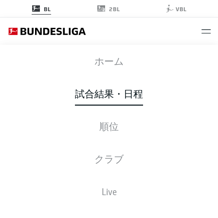
2BL
BL
VBL
RBL
-
BOC
ホーム
RBL
BOC
4
0
試合結果・日程
順位
ライブ
スターティングメンバー
データ
順位
クラブ
Live