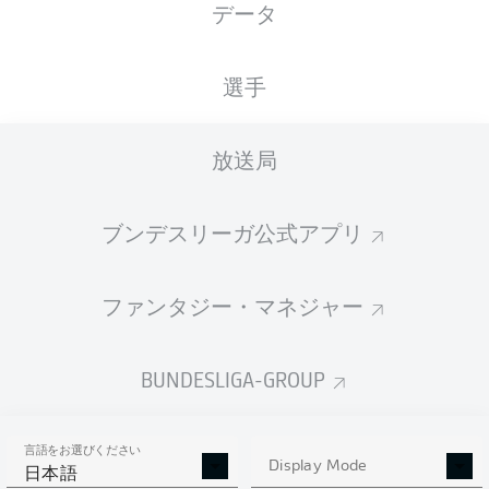
データ
選手
放送局
C. Nkunku
85'
T. Werner
53'
ブンデスリーガ公式アプリ
C. Nkunku
23'
T. Werner
15'
ファンタジー・マネジャー
Red Bull Arena
(44,403 観客)
F. Badstübner
BUNDESLIGA-GROUP
言語をお選びください
Display Mode
広告
日本語