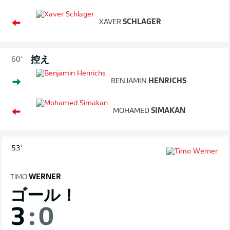
XAVER
SCHLAGER
控え
60'
BENJAMIN
HENRICHS
MOHAMED
SIMAKAN
53'
TIMO
WERNER
ゴール！
3
:
0