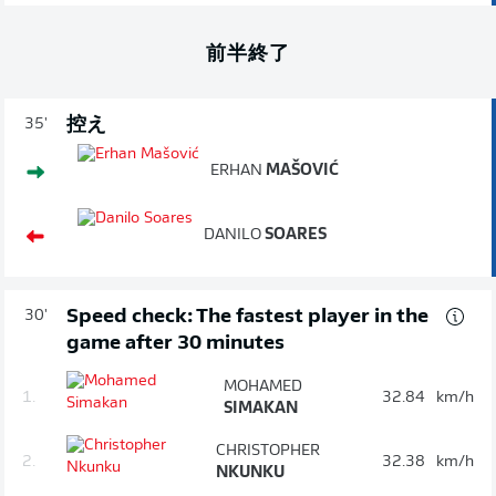
前半終了
控え
35'
ERHAN
MAŠOVIĆ
DANILO
SOARES
Speed check: The fastest player in the
30'
game after 30 minutes
MOHAMED
1.
32.84
km/h
SIMAKAN
CHRISTOPHER
2.
32.38
km/h
NKUNKU