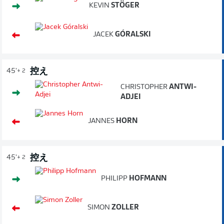
KEVIN
STÖGER
JACEK
GÓRALSKI
控え
45'
+ 2
CHRISTOPHER
ANTWI-
ADJEI
JANNES
HORN
控え
45'
+ 2
PHILIPP
HOFMANN
SIMON
ZOLLER