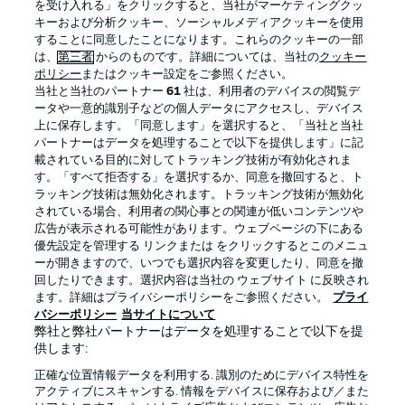
を受け入れる」をクリックすると、当社がマーケティングクッ
Official Partners
キーおよび分析クッキー、ソーシャルメディアクッキーを使用
することに同意したことになります。これらのクッキーの一部
は、
第三者
からのものです。詳細については、当社の
クッキー
ポリシー
またはクッキー設定をご参照ください。
当社と当社のパートナー
61
社は、利用者のデバイスの閲覧デ
ータや一意的識別子などの個人データにアクセスし、デバイス
上に保存します。「同意します」を選択すると、「当社と当社
パートナーはデータを処理することで以下を提供します」に記
載されている目的に対してトラッキング技術が有効化されま
す。「すべて拒否する」を選択するか、同意を撤回すると、ト
ラッキング技術は無効化されます。トラッキング技術が無効化
されている場合、利用者の関心事との関連が低いコンテンツや
広告が表示される可能性があります。ウェブページの下にある
プライバシー・ポリシー
優先設定を管理する
優先設定を管理する リンクまたは をクリックするとこのメニュ
利用条件
放送局
ーが開きますので、いつでも選択内容を変更したり、同意を撤
回したりできます。選択内容は当社の ウェブサイト に反映され
求人
選手
ます。詳細はプライバシーポリシーをご参照ください。
プライ
バシーポリシー
当サイトについて
当サイトについて
弊社と弊社パートナーはデータを処理することで以下を提
供します:
正確な位置情報データを利用する. 識別のためにデバイス特性を
アクティブにスキャンする. 情報をデバイスに保存および／また