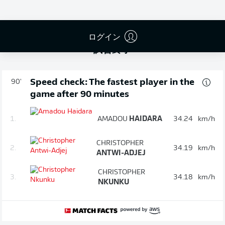
ログイン
試合終了
Speed check: The fastest player in the
90'
game after 90 minutes
1.
AMADOU
HAIDARA
34.24
km/h
CHRISTOPHER
2.
34.19
km/h
ANTWI-ADJEJ
CHRISTOPHER
3.
34.18
km/h
NKUNKU