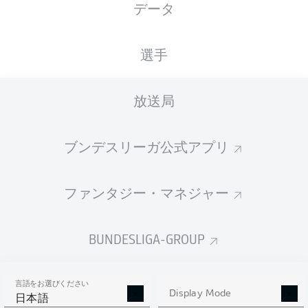
データ
国籍
28.09.1997
身長
体重
AUT
28 年
174 CM
76 KG
選手
Competition
放送局
Bundesliga
Season
ブンデスリーガ公式アプリ
2026/2027
ファンタジー・マネジャー
統計 シーズン 2026/2027
BUNDESLIGA-GROUP
言語をお選びください
AERIAL DUELS
Display Mode
TACKLES WON
日本語
WON