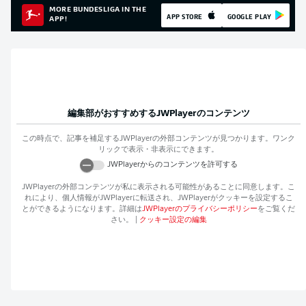
MORE BUNDESLIGA IN THE
APP STORE
GOOGLE PLAY
APP!
編集部がおすすめする
JWPlayer
のコンテンツ
この時点で、記事を補足する
JWPlayer
の外部コンテンツが見つかります。ワンク
リックで表示・非表示にできます。
JWPlayer
からのコンテンツを許可する
JWPlayer
の外部コンテンツが私に表示される可能性があることに同意します。こ
れにより、個人情報が
JWPlayer
に転送され、
JWPlayer
がクッキーを設定するこ
とができるようになります。詳細は
JWPlayer
のプライバシーポリシー
をご覧くだ
さい。
|
クッキー設定の編集