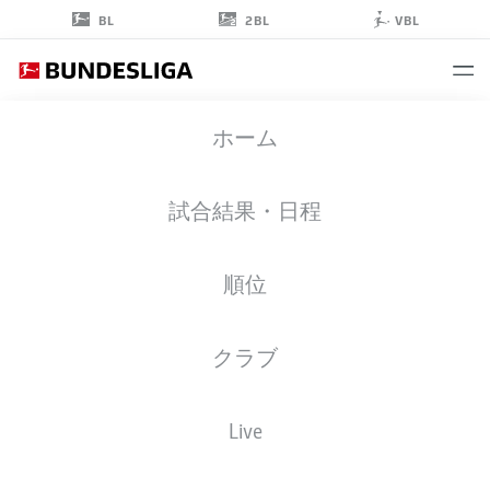
2BL
BL
VBL
XAVER
ホーム
SCHLAGER
24
試合結果・日程
順位
ミッドフィルダー
クラブ
RB LEIPZIG
統計 シーズン 2026/2027
ゴール
チームメイト
Live