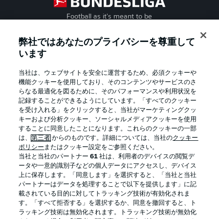
Football as it's meant to be
弊社ではあなたのプライバシーを尊重して
います
BUNDESLIGA APP
当社は、ウェブサイトを安全に運営するため、必須クッキーや
機能クッキーを使用しており、そのコンテンツやサービスのさ
らなる最適化を図るために、そのパフォーマンスや利用状況を
記録することができるようにしています。「すべてのクッキー
を受け入れる」をクリックすると、当社がマーケティングクッ
Official Partners
キーおよび分析クッキー、ソーシャルメディアクッキーを使用
することに同意したことになります。これらのクッキーの一部
は、
第三者
からのものです。詳細については、当社の
クッキー
ポリシー
またはクッキー設定をご参照ください。
当社と当社のパートナー
61
社は、利用者のデバイスの閲覧デ
ータや一意的識別子などの個人データにアクセスし、デバイス
上に保存します。「同意します」を選択すると、「当社と当社
パートナーはデータを処理することで以下を提供します」に記
載されている目的に対してトラッキング技術が有効化されま
す。「すべて拒否する」を選択するか、同意を撤回すると、ト
ラッキング技術は無効化されます。トラッキング技術が無効化