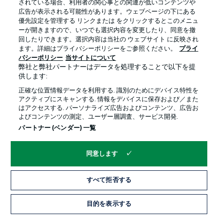
されている場合、利用者の関心事との関連が低いコンテンツや
広告が表示される可能性があります。ウェブページの下にある
プライバシー・ポリシー
優先設定を管理する
優先設定を管理する リンクまたは をクリックするとこのメニュ
利用条件
放送局
ーが開きますので、いつでも選択内容を変更したり、同意を撤
回したりできます。選択内容は当社の ウェブサイト に反映され
求人
選手
ます。詳細はプライバシーポリシーをご参照ください。
プライ
バシーポリシー
当サイトについて
当サイトについて
弊社と弊社パートナーはデータを処理することで以下を提
供します:
正確な位置情報データを利用する. 識別のためにデバイス特性を
アクティブにスキャンする. 情報をデバイスに保存および／また
はアクセスする. パーソナライズ広告およびコンテンツ、広告お
よびコンテンツの測定、ユーザー層調査、サービス開発.
© 2026 Bundesliga-Gruppe GmbH
パートナー (ベンダー) 一覧
言語をお選びください
同意します
日本語
すべて拒否する
Display Mode
目的を表示する