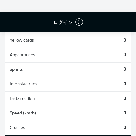
0
0
ログイン
Fouls
0
Yellow cards
0
Appearances
0
Sprints
0
Intensive runs
0
Distance (km)
0
Speed (km/h)
0
Crosses
0