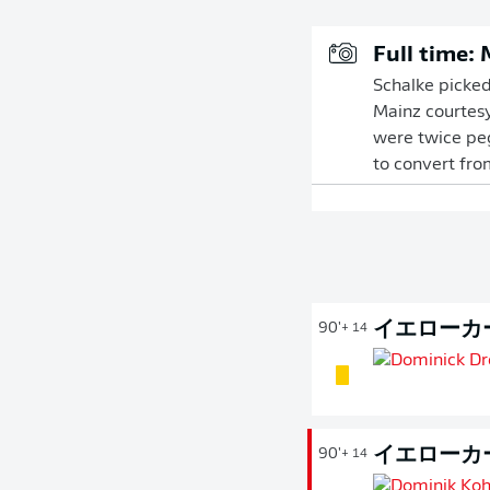
Full time:
Schalke picked 
Mainz courtesy
were twice peg
to convert fro
イエローカ
90'
+ 14
イエローカ
90'
+ 14