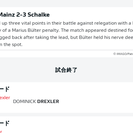
 Mainz 2-3 Schalke
up three vital points in their battle against relegation with a
 of a Marius Bülter penalty. The match appeared destined fo
ged back after taking the lead, but Bülter held his nerve de
m the spot.
© IMAGO/Patr
試合終了
ード
DOMINICK
DREXLER
ード