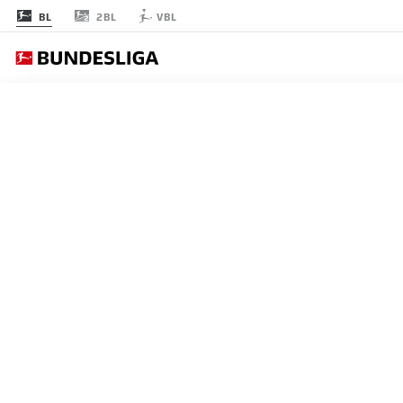
2BL
BL
VBL
節 31