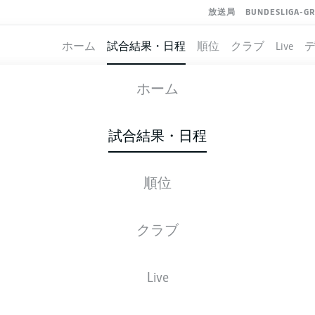
放送局
BUNDESLIGA-G
ホーム
試合結果・日程
順位
クラブ
Live
MAINZ
-
SCHALKE
ホーム
M05
S04
2
3
試合結果・日程
順位
ライブ
スターティングメンバー
データ
順
クラブ
Live