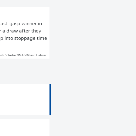
 last-gasp winner in
r a draw after they
ep into stoppage time
ick Scheiber/IMAGO/Jan Huebner