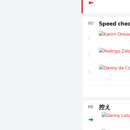
Speed chec
90'
1.
2.
3.
控え
88'