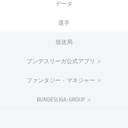
データ
選手
放送局
ブンデスリーガ公式アプリ
ファンタジー・マネジャー
90' +12'
M. Bülter
BUNDESLIGA-GROUP
A. Martín
70'
60'
T. Krauß
L. Barreiro
53'