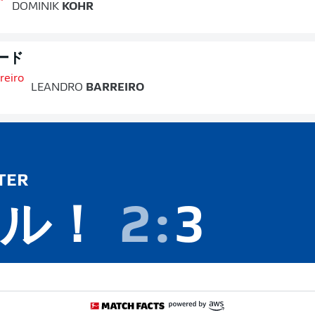
DOMINIK
KOHR
ード
LEANDRO
BARREIRO
TER
ル！
2
:
3