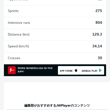
Sprints
275
Intensive runs
804
Distance (km)
129.3
Speed (km/h)
34.14
Crosses
30
MORE BUNDESLIGA IN THE
APP STORE
GOOGLE PLAY
APP!
編集部がおすすめする
JWPlayer
のコンテンツ