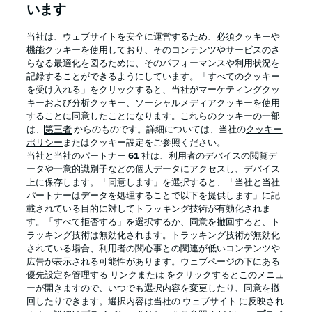
います
BUNDESLIGA APP
当社は、ウェブサイトを安全に運営するため、必須クッキーや
機能クッキーを使用しており、そのコンテンツやサービスのさ
らなる最適化を図るために、そのパフォーマンスや利用状況を
記録することができるようにしています。「すべてのクッキー
を受け入れる」をクリックすると、当社がマーケティングクッ
Official Partners
キーおよび分析クッキー、ソーシャルメディアクッキーを使用
することに同意したことになります。これらのクッキーの一部
は、
第三者
からのものです。詳細については、当社の
クッキー
ポリシー
またはクッキー設定をご参照ください。
当社と当社のパートナー
61
社は、利用者のデバイスの閲覧デ
ータや一意的識別子などの個人データにアクセスし、デバイス
上に保存します。「同意します」を選択すると、「当社と当社
パートナーはデータを処理することで以下を提供します」に記
載されている目的に対してトラッキング技術が有効化されま
す。「すべて拒否する」を選択するか、同意を撤回すると、ト
ラッキング技術は無効化されます。トラッキング技術が無効化
されている場合、利用者の関心事との関連が低いコンテンツや
広告が表示される可能性があります。ウェブページの下にある
プライバシー・ポリシー
優先設定を管理する
優先設定を管理する リンクまたは をクリックするとこのメニュ
利用条件
放送局
ーが開きますので、いつでも選択内容を変更したり、同意を撤
回したりできます。選択内容は当社の ウェブサイト に反映され
求人
選手