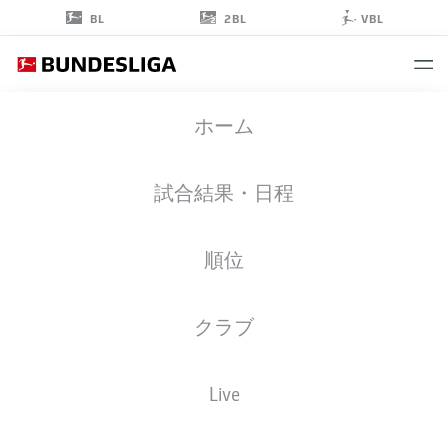
2BL
BL
VBL
RODRIGO
ホーム
ZALAZAR
10
試合結果・日程
順位
ミッドフィルダー
クラブ
SCHALKE
統計 シーズン 2022/2023
ゴール
Live