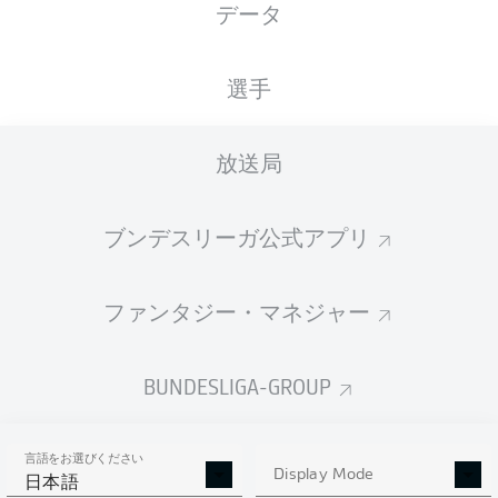
データ
国籍
身長
体重
12.08.1999
URY
, ESP
178
72
26 年
CM
KG
選手
放送局
Competition
Bundesliga
ブンデスリーガ公式アプリ
Season
2022/2023
ファンタジー・マネジャー
BUNDESLIGA-GROUP
統計 シーズン 2022/2023
言語をお選びください
Display Mode
日本語
PENALTIES