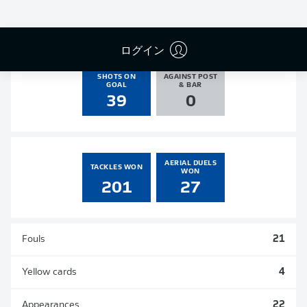
GOALS
ASSISTS
PENALTIES
SCORED
1
6
0
0
ログイン
SHOTS ON
AGAINST POST
GOAL
& BAR
39
0
AERIAL DUELS
TACKLES WON
WON
201
27
Fouls
21
Yellow cards
4
Appearances
22