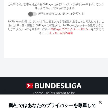
この時点で、記事を補足する
JWPlayer
の外部コンテンツが見つかります。ワンク
リックで表示・非表示にできます。
JWPlayer
からのコンテンツを許可する
JWPlayer
の外部コンテンツが私に表示される可能性があることに同意します。こ
れにより、個人情報が
JWPlayer
に転送され、
JWPlayer
がクッキーを設定するこ
とができるようになります。詳細は
JWPlayer
のプライバシーポリシー
をご覧くだ
さい。
|
クッキー設定の編集
Football as it's meant to be
弊社ではあなたのプライバシーを尊重して